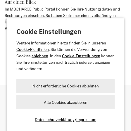
Auf einen Blick
Im MB.CHARGE Public Portal können Sie Ihre Nutzungsdaten und
Rechnungen einsehen. So haben Sie immer einen vollständigen
Überblick über alle Abrechnungsvorgänge. Und Sie können Ihre
Verträge bequem online abschließen und verwalten.
Cookie Einstellungen
Weitere Informationen hierzu finden Sie in unseren
Cookie-Richtlinien
. Sie können die Verwendung von
Cookies
ablehnen
. In den
Cookie-Einstellungen
können
Entdecken Sie Ihre Vorteile
Sie Ihre Einstellungen nachträglich jederzeit anzeigen
und verändern.
Nicht erforderliche Cookies ablehnen
Alle Cookies akzeptieren
Ladepunkte suchen
Datenschutzerklärung
•
Impressum