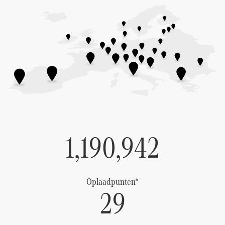
1,190,942
Oplaadpunten*
29