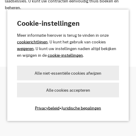
laadsessies. U kunt uw contracten eenvoudig thuis boeken en
beheren.
Cookie-instellingen
Meer informatie hierover is terug te vinden in onze
Ontdek uw voordelen
cookierichtlijnen
. U kunt het gebruik van cookies
weigeren
. U kunt uw instellingen nadien altijd bekijken
en wijzigen in de
cookie-instellingen
.
Alle niet-essentiële cookies afwijzen
Zoek naar oplaadpunten
Alle cookies accepteren
Privacybeleid
•
Juridische bepalingen