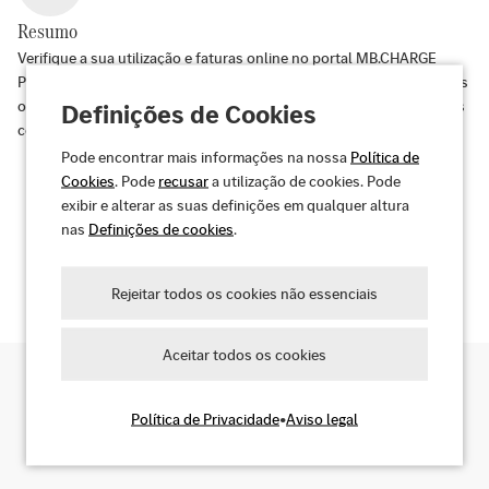
Resumo
Verifique a sua utilização e faturas online no portal MB.CHARGE
Public. Dessa forma, terá sempre uma visão geral completa de todos
os carregamentos. Também pode facilmente reservar e gerir os seus
Definições de Cookies
contratos a partir de casa.
Pode encontrar mais informações na nossa
Política de
Cookies
. Pode
recusar
a utilização de cookies. Pode
exibir e alterar as suas definições em qualquer altura
nas
Definições de cookies
.
Descubra os seus benefícios
Rejeitar todos os cookies não essenciais
Aceitar todos os cookies
Política de Privacidade
•
Aviso legal
Pesquisar pontos de carregamento