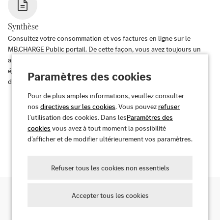
Synthèse
Consultez votre consommation et vos factures en ligne sur le
MB.CHARGE Public portail. De cette façon, vous avez toujours un
aperçu complet de toutes vos opérations de charge. Vous pouvez
également réserver et gérer facilement vos contrats depuis votre
Paramètres des cookies
domicile.
Pour de plus amples informations, veuillez consulter
nos
directives sur les cookies
. Vous pouvez
refuser
l’utilisation des cookies. Dans les
Paramètres des
cookies
vous avez à tout moment la possibilité
Découvrez vos avantages
d’afficher et de modifier ultérieurement vos paramètres.
Refuser tous les cookies non essentiels
Accepter tous les cookies
Rechercher des points de recharge