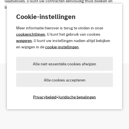
laadsessies. U kunt uw contracten eenvoudig thuis boeken en
beheren.
Cookie-instellingen
Meer informatie hierover is terug te vinden in onze
cookierichtlijnen
. U kunt het gebruik van cookies
Ontdek uw voordelen
weigeren
. U kunt uw instellingen nadien altijd bekijken
en wijzigen in de
cookie-instellingen
.
Alle niet-essentiële cookies afwijzen
Alle cookies accepteren
Zoek naar oplaadpunten
Privacybeleid
•
Juridische bepalingen