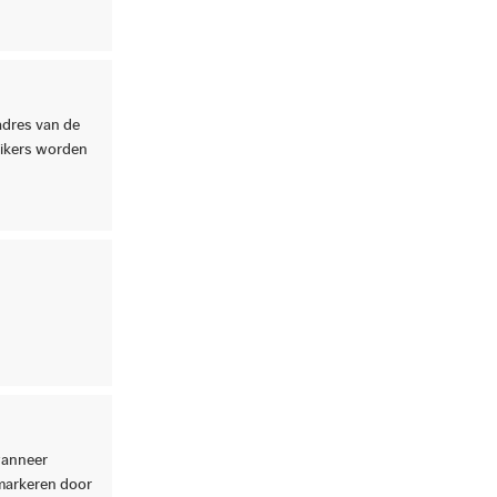
adres van de
uikers worden
 wanneer
 markeren door