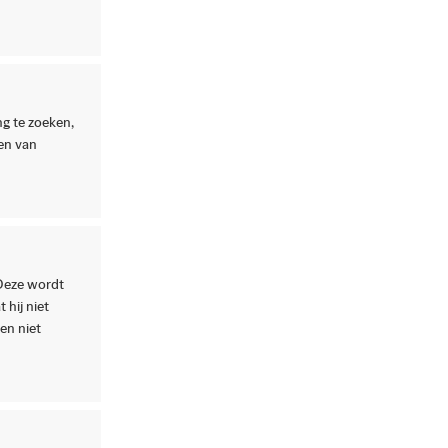
ng te zoeken,
den van
 Deze wordt
 hij niet
en niet