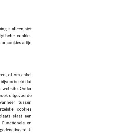
ng is alleen niet
lytische cookies
or cookies altijd
ken, of om enkel
 bijvoorbeeld dat
e website. Onder
zoek uitgevoerde
 wanneer tussen
gelijke cookies
plaats slaat een
 Functionele en
gedeactiveerd. U