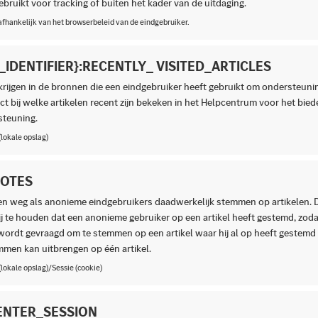
bruikt voor tracking of buiten het kader van de uitdaging.
afhankelijk van het browserbeleid van de eindgebruiker.
_IDENTIFIER}:RECENTLY_ VISITED_ARTICLES
krijgen in de bronnen die een eindgebruiker heeft gebruikt om ondersteuni
ct bij welke artikelen recent zijn bekeken in het Helpcentrum voor het bie
steuning.
 (lokale opslag)
VOTES
een weg als anonieme eindgebruikers daadwerkelijk stemmen op artikelen.
j te houden dat een anonieme gebruiker op een artikel heeft gestemd, zodat
 wordt gevraagd om te stemmen op een artikel waar hij al op heeft gestemd 
men kan uitbrengen op één artikel.
 (lokale opslag)/Sessie (cookie)
ENTER_SESSION