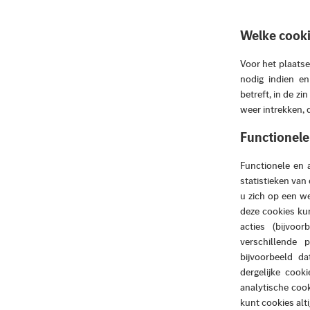
Welke cooki
Voor het plaatse
nodig indien en
betreft, in de z
weer intrekken, 
Functionele
Functionele en 
statistieken van
u zich op een w
deze cookies ku
acties (bijvoo
verschillende 
bijvoorbeeld da
dergelijke coo
analytische coo
kunt cookies alt