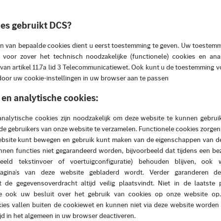
es gebruikt DCS?
n van bepaalde cookies dient u eerst toestemming te geven. Uw toestemmi
 voor zover het technisch noodzakelijke (functionele) cookies en ana
in van artikel 11.7a lid 3 Telecommunicatiewet. Ook kunt u de toestemming vo
door uw cookie-instellingen in uw browser aan te passen
 en analytische cookies:
analytische cookies zijn noodzakelijk om deze website te kunnen gebrui
 de gebruikers van onze website te verzamelen. Functionele cookies zorgen
ebsite kunt bewegen en gebruik kunt maken van de eigenschappen van d
nnen functies niet gegarandeerd worden, bijvoorbeeld dat tijdens een be
rbeeld tekstinvoer of voertuigconfiguratie) behouden blijven, ook
pagina’s van deze website gebladerd wordt. Verder garanderen der
t de gegevensoverdracht altijd veilig plaatsvindt. Niet in de laatste 
kie ook uw besluit over het gebruik van cookies op onze website op.
kies vallen buiten de cookiewet en kunnen niet via deze website worden 
ijd in het algemeen in uw browser deactiveren.