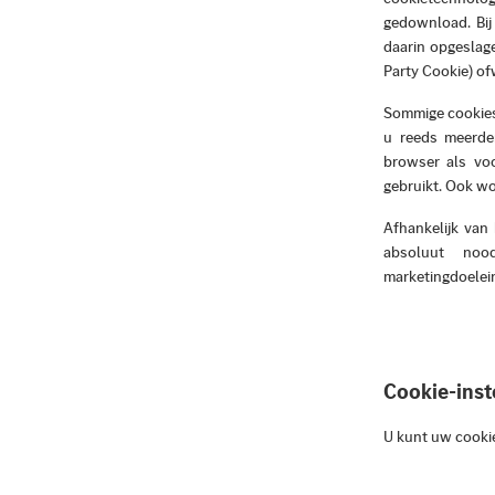
gedownload. Bij
daarin opgeslage
Party Cookie) of
Sommige cookies 
u reeds meerder
browser als vo
gebruikt. Ook wor
Afhankelijk van
absoluut nood
marketingdoelei
Cookie-inst
U kunt uw cookie