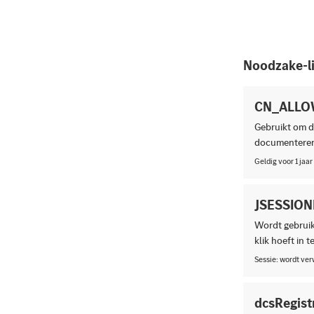
Noodzake-li
CN_ALLO
Gebruikt om d
documenteren
Geldig voor 1 jaar
JSESSION
Wordt gebruikt
klik hoeft in t
Sessie: wordt ve
dcsRegist