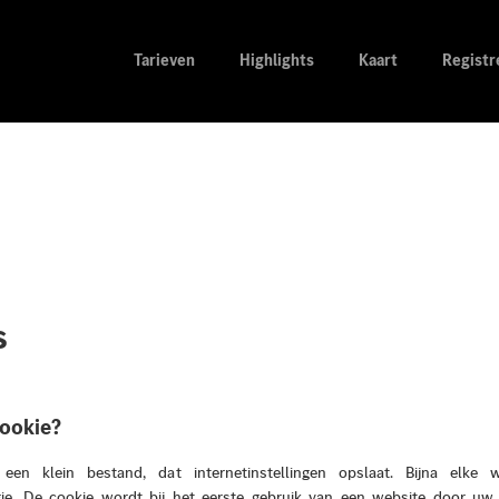
Tarieven
Highlights
Kaart
Registr
s
cookie?
een klein bestand, dat internetinstellingen opslaat. Bijna elke w
ie. De cookie wordt bij het eerste gebruik van een website door uw