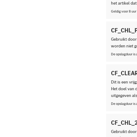
het artikel d
Geldig voor 8 uur
CF_CHL_
Gebruikt door
worden niet ge
De opslagduur is 
CF_CLEA
Dit is een vri
Het doel van d
uitgegeven als
De opslagduur is 
CF_CHL_
Gebruikt door