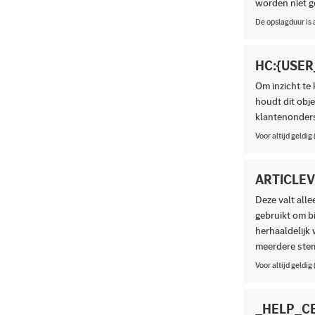
worden niet ge
De opslagduur is 
HC:{USER
Om inzicht te 
houdt dit obje
klantenonder
Voor altijd geldig
ARTICLE
Deze valt all
gebruikt om bi
herhaaldelijk
meerdere stem
Voor altijd geldig
_HELP_C