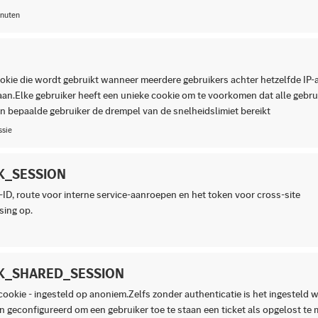
inuten
okie die wordt gebruikt wanneer meerdere gebruikers achter hetzelfde IP-
gaan.Elke gebruiker heeft een unieke cookie om te voorkomen dat alle gebr
én bepaalde gebruiker de drempel van de snelheidslimiet bereikt
ssie
K_SESSION
-ID, route voor interne service-aanroepen en het token voor cross-site
sing op.
K_SHARED_SESSION
cookie - ingesteld op anoniem.Zelfs zonder authenticatie is het ingesteld
jn geconfigureerd om een gebruiker toe te staan een ticket als opgelost te