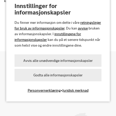
kontraktene dine hjemmefra.
Innstillinger for
informasjonskapsler
Du finner mer informasjon om dette i våre
retningslinjer
Oppdag fordelene dine
for bruk av informasjonskapsler
. Du kan
avvise
bruken
av informasjonskapsler. I
innstillingene for
informasjonskapsler
kan du på et senere tidspunkt når
som helst vise og endre innstillingene dine.
Avvis alle unødvendige informasjonskapsler
Søk etter ladepunkter
Godta alle informasjonskapsler
Personvernerklæring
•
Juridisk merknad