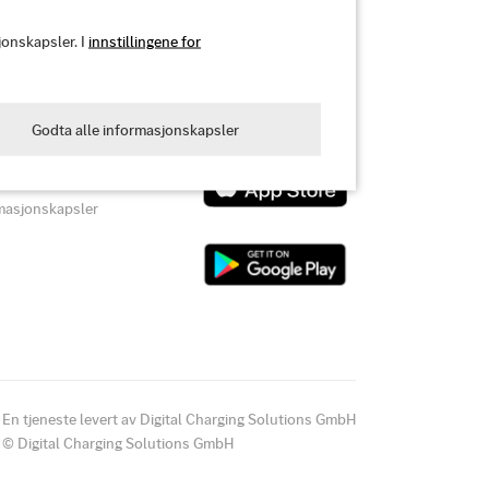
onskapsler. I
innstillingene for
Last ned appen
Godta alle informasjonskapsler
formasjonskapsler
rmasjonskapsler
En tjeneste levert av Digital Charging Solutions GmbH
© Digital Charging Solutions GmbH