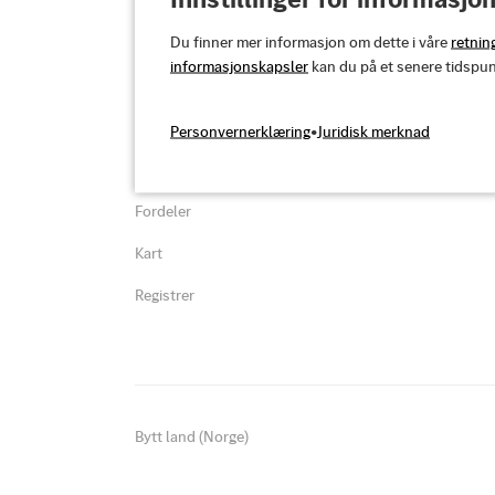
resultere i sivil-
Du finner mer informasjon om dette i våre
retnin
informasjonskapsler
kan du på et senere tidspunk
Oversikt
Kundestøtte
Personvernerklæring
•
Juridisk merknad
Abonnement
Vanlige spørsmål og støtt
Fordeler
Kart
Registrer
Bytt land (Norge)