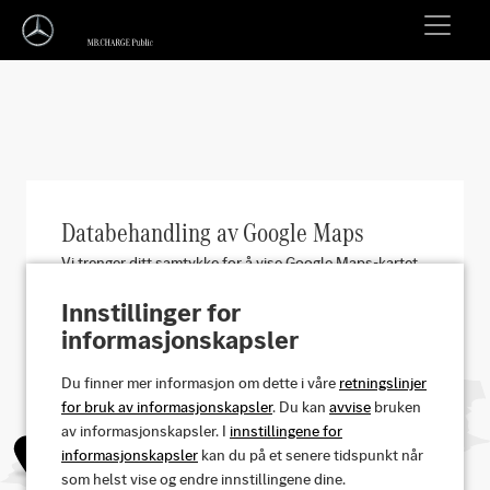
Databehandling av Google Maps
Vi trenger ditt samtykke for å vise Google Maps-kartet
på denne siden. Hvis du gir ditt samtykke, vil Google
Innstillinger for
Ireland behandle personopplysninger som IP-adressen
informasjonskapsler
din og informasjon om hvordan du bruker kartet. Vi
lagrer også samtykket ditt i en informasjonskapsel
(cookie). Du kan når som helst trekke tilbake samtykket
Du finner mer informasjon om dette i våre
retningslinjer
ditt med virkning for fremtiden ved å klikke på «i»-ikonet
for bruk av informasjonskapsler
. Du kan
avvise
bruken
til høyre. Mer informasjon finner du i vår
av informasjonskapsler. I
innstillingene for
personvernerklæring.
informasjonskapsler
kan du på et senere tidspunkt når
som helst vise og endre innstillingene dine.