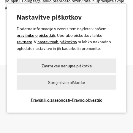
polnjenji. Poleg tega lahko preprosto rezervirate in upravljate svoje
pogodbe kar od doma.
Nastavitve piškotkov
Dodatne informacije v zvezi s tem najdete v našem
pravilniku o piškotkih
. Uporabo piškotkov lahko
Spoznajte prednosti
zavrnete
. V
nastavitvah piškotkov
si lahko naknadno
ogledate nastavitve in jih kadarkoli spremenite.
Zavrni vse nenujne piškotke
Sprejmi vse piškotke
Poiščite polnilne točke
Pravilnik o zasebnosti
•
Pravno obvestilo