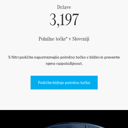
Države
3,197
Polnilne točke* v Sloveniji
S filtri poiščite najustreznejšo polnilno točko v bližini in preverite
njeno razpoložljivost.
Poiščite bližnjo polnilno točko