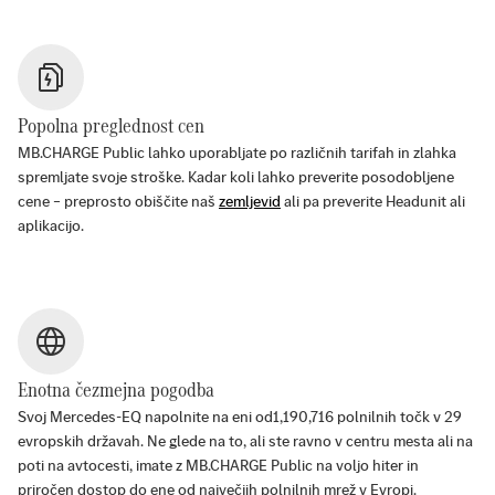
Popolna preglednost cen
MB.CHARGE Public lahko uporabljate po različnih tarifah in zlahka
spremljate svoje stroške. Kadar koli lahko preverite posodobljene
cene – preprosto obiščite naš
zemljevid
ali pa preverite Headunit ali
aplikacijo.
Enotna čezmejna pogodba
Svoj Mercedes-EQ napolnite na eni od
1,190,716
polnilnih točk v
29
evropskih državah. Ne glede na to, ali ste ravno v centru mesta ali na
poti na avtocesti, imate z MB.CHARGE Public na voljo hiter in
priročen dostop do ene od največjih polnilnih mrež v Evropi.