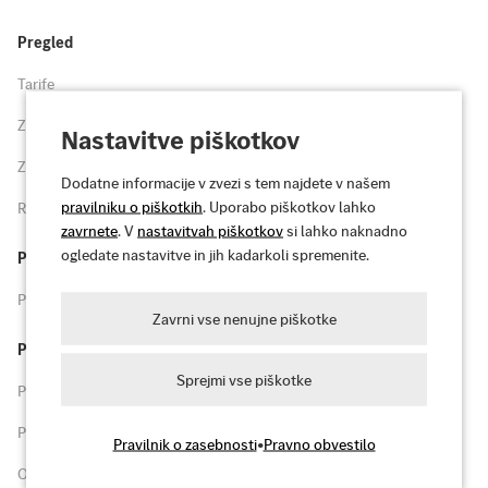
Pregled
Tarife
Zanimivosti
Nastavitve piškotkov
Zemljevid
Dodatne informacije v zvezi s tem najdete v našem
pravilniku o piškotkih
. Uporabo piškotkov lahko
Registracija
zavrnete
. V
nastavitvah piškotkov
si lahko naknadno
ogledate nastavitve in jih kadarkoli spremenite.
Podpora
Pogosta vprašanja in podpora
Zavrni vse nenujne piškotke
Pravno
Sprejmi vse piškotke
Pogoji in določila
Pravilnik o zasebnosti
Pravilnik o zasebnosti
•
Pravno obvestilo
O tem spletnem mestu