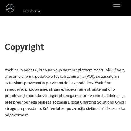
Copyright
Vsebine in podatki, ki so na voljo na tem spletnem mestu, vključno z,
a ne omejeno na, podatke o točkah zanimanja (POI), so zaščiteni z
avtorskimi pravicami in pravicami do baz podatkov. Vsakršno
samodejno pridobivanje, strganje, indeksiranje ali sistematično
pridobivanje podatkov s tega spletnega mesta – v celoti ali delno – je
brez predhodnega pisnega soglasja Digital Charging Solutions GmbH
strogo prepovedano. Kršitve lahko povzročijo civilno in/ali kazensko
odgovornost.