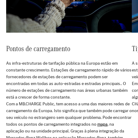
Pontos de carregamento
Ti
As infra-estruturas de tarifação pública na Europa estão em
A s
constante crescimento. Estações de carregamento rápido de vários
est
fornecedores de estações de carregamento podem ser
veí
encontradas em todas as auto-estradas e estradas principais.. O
Em 
número de estações de carregamento nas áreas urbanas também
com
está a crescer de forma constante.
alg
Com a MB.CHARGE Public, tem acesso a uma das maiores redes de
CHA
carregamento da Europa. Isto significa que também pode carregar o
no
seu veículo no estrangeiro sem qualquer problema. Pode encontrar
todos os pontos de carregamento integrados no
mapa
, na
aplicação ou na unidade principal. Graças à plena integração da
Mercedes-Benz Wallbox na aplicação Mercedes-Benz, também