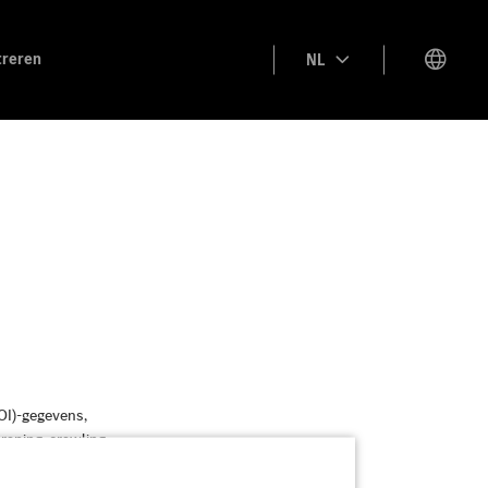
treren
NL
POI)-gegevens,
raping, crawling
er voorafgaande
ertredingen