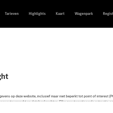
Tarieven
Highlights
Kaart
Wagenpark
Regis
ght
evens op deze website, inclusief maar niet beperkt tot point of interest (
oor auteursrecht en databankrechten. Elke geautomatiseerde extractie, sc
ophalen van gegevens van deze website – geheel of gedeeltelijk – is zond
estemming van Digital Charging Solutions GmbH uitdrukkelijk verboden. Ov