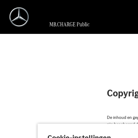
Copyri
De inhoud en geg
zijn beschermd d
of systematisch 
Cookie-instellingen
schriftelijke to