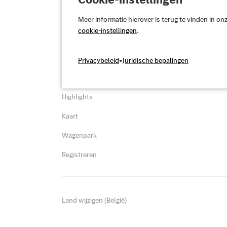
kunnen leiden tot
Meer informatie hierover is terug te vinden in on
cookie-instellingen
.
Overzicht
Support
Privacybeleid
•
Juridische bepalingen
Tarieven
FAQ en hulp
Highlights
Kaart
Wagenpark
Registreren
Land wijzigen (België)