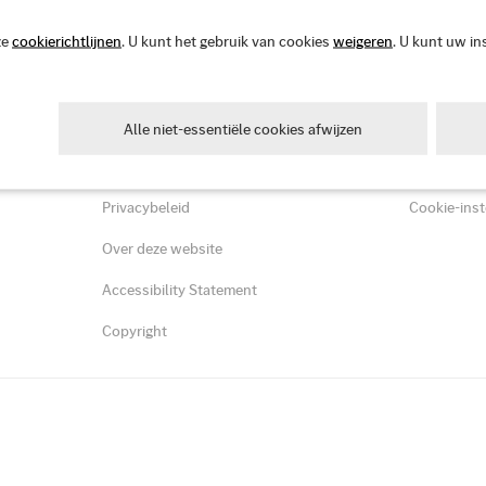
 civielrechtelijke en/of strafrechtelijke aansprakelijkheid.
ze
cookierichtlijnen
. U kunt het gebruik van cookies
weigeren
. U kunt uw in
Juridisch
Cookies
Alle niet-essentiële cookies afwijzen
Algemene voorwaarden
Cookiebele
Privacybeleid
Cookie-inst
Over deze website
Accessibility Statement
Copyright