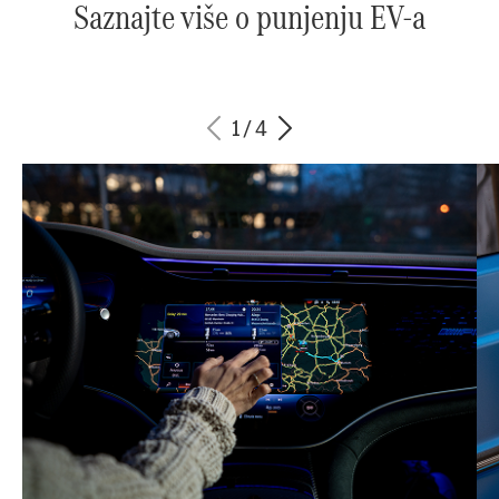
Saznajte više o punjenju EV-a
1
/
4