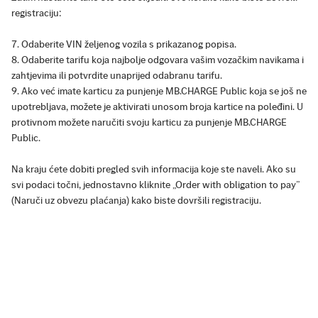
registraciju:
Odaberite VIN željenog vozila s prikazanog popisa.
Odaberite tarifu koja najbolje odgovara vašim vozačkim navikama i
zahtjevima ili potvrdite unaprijed odabranu tarifu.
Ako već imate karticu za punjenje MB.CHARGE Public koja se još ne
upotrebljava, možete je aktivirati unosom broja kartice na poleđini. U
protivnom možete naručiti svoju karticu za punjenje MB.CHARGE
Public.
Na kraju ćete dobiti pregled svih informacija koje ste naveli. Ako su
svi podaci točni, jednostavno kliknite „Order with obligation to pay”
(Naruči uz obvezu plaćanja) kako biste dovršili registraciju.