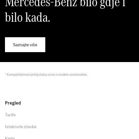
Mercedes-Benz bilo gdje i
bilo kada.
Saznajte više
* Kompatibilnost priključaka ovisi o modelu automobila.
Pregled
Tarife
Istaknute stavke
Karta