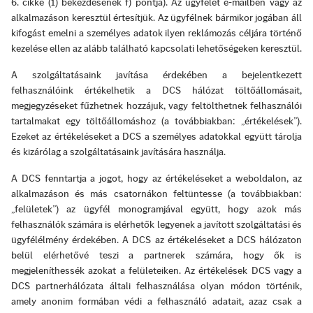
6. cikke (1) bekezdésének f) pontja). Az ügyfelet e-mailben vagy az
alkalmazáson keresztül értesítjük. Az ügyfélnek bármikor jogában áll
kifogást emelni a személyes adatok ilyen reklámozás céljára történő
kezelése ellen az alább található kapcsolati lehetőségeken keresztül.
A szolgáltatásaink javítása érdekében a bejelentkezett
felhasználóink értékelhetik a DCS hálózat töltőállomásait,
megjegyzéseket fűzhetnek hozzájuk, vagy feltölthetnek felhasználói
tartalmakat egy töltőállomáshoz (a továbbiakban: „értékelések”).
Ezeket az értékeléseket a DCS a személyes adatokkal együtt tárolja
és kizárólag a szolgáltatásaink javítására használja.
A DCS fenntartja a jogot, hogy az értékeléseket a weboldalon, az
alkalmazáson és más csatornákon feltüntesse (a továbbiakban:
„felületek”) az ügyfél monogramjával együtt, hogy azok más
felhasználók számára is elérhetők legyenek a javított szolgáltatási és
ügyfélélmény érdekében. A DCS az értékeléseket a DCS hálózaton
belül elérhetővé teszi a partnerek számára, hogy ők is
megjeleníthessék azokat a felületeiken. Az értékelések DCS vagy a
DCS partnerhálózata általi felhasználása olyan módon történik,
amely anonim formában védi a felhasználó adatait, azaz csak a