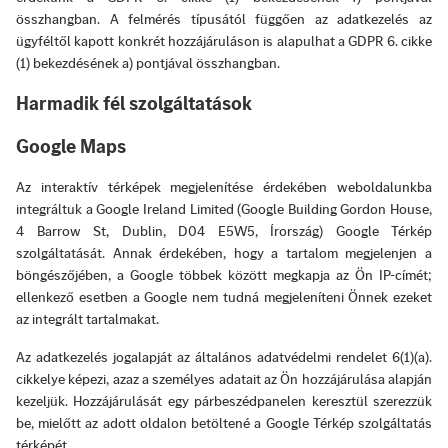
összhangban. A felmérés típusától függően az adatkezelés az
ügyféltől kapott konkrét hozzájáruláson is alapulhat a GDPR 6. cikke
(1) bekezdésének a) pontjával összhangban.
Harmadik fél szolgáltatások
Google Maps
Az interaktív térképek megjelenítése érdekében weboldalunkba
integráltuk a Google Ireland Limited (Google Building Gordon House,
4 Barrow St, Dublin, D04 E5W5, Írország) Google Térkép
szolgáltatását. Annak érdekében, hogy a tartalom megjelenjen a
böngészőjében, a Google többek között megkapja az Ön IP-címét;
ellenkező esetben a Google nem tudná megjeleníteni Önnek ezeket
az integrált tartalmakat.
Az adatkezelés jogalapját az általános adatvédelmi rendelet 6(1)(a).
cikkelye képezi, azaz a személyes adatait az Ön hozzájárulása alapján
kezeljük. Hozzájárulását egy párbeszédpanelen keresztül szerezzük
be, mielőtt az adott oldalon betöltené a Google Térkép szolgáltatás
térképét.