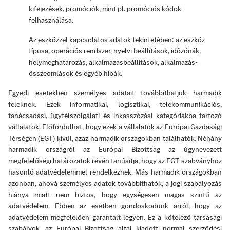
kifejezések, promóciók, mint pl. promóciós kódok
felhasználása.
Az eszközzel kapcsolatos adatok tekintetében: az eszköz
típusa, operációs rendszer, nyelvi beállítások, időzónák,
helymeghatározás, alkalmazásbeállítások, alkalmazás-
összeomlások és egyéb hibák.
Egyedi esetekben személyes adatait továbbíthatjuk harmadik
feleknek. Ezek informatikai, logisztikai, telekommunikációs,
tanácsadási, ügyfélszolgálati és inkasszózási kategóriákba tartozó
vállalatok. Előfordulhat, hogy ezek a vállalatok az Európai Gazdasági
Térségen (EGT) kívül, azaz harmadik országokban találhatók. Néhány
harmadik országról az Európai Bizottság az úgynevezett
megfelelőségi határozatok
révén tanúsítja, hogy az EGT-szabványhoz
hasonló adatvédelemmel rendelkeznek. Más harmadik országokban
azonban, ahová személyes adatok továbbíthatók, a jogi szabályozás
hiánya miatt nem biztos, hogy egységesen magas szintű az
adatvédelem. Ebben az esetben gondoskodunk arról, hogy az
adatvédelem megfelelően garantált legyen. Ez a kötelező társasági
szabályok, az Európai Bizottság által kiadott
normál szerződési