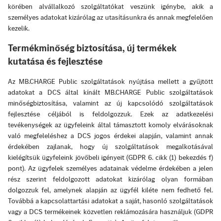
körében alvállalkozó szolgáltatókat veszünk igénybe, akik a
személyes adatokat kizárólag az utasításunkra és annak megfelelően
kezelik.
Termékminőség biztosítása, új termékek
kutatása és fejlesztése
Az MB.CHARGE Public szolgáltatások nyújtása mellett a gyűjtött
adatokat a DCS által kínált MB.CHARGE Public szolgáltatások
minőségbiztosítása, valamint az új kapcsolódó szolgáltatások
fejlesztése céljából is feldolgozzuk. Ezek az adatkezelési
tevékenységek az ügyfeleink által támasztott komoly elvárásoknak
való megfeleléshez a DCS jogos érdekei alapján, valamint annak
érdekében zajlanak, hogy új szolgáltatások megalkotásával
kielégítsük ügyfeleink jövőbeli igényeit (GDPR 6. cikk (1) bekezdés f)
pont). Az ügyfelek személyes adatainak védelme érdekében a jelen
rész szerint feldolgozott adatokat kizárólag olyan formában
dolgozzuk fel, amelynek alapján az ügyfél kiléte nem fedhető fel.
Továbbá a kapcsolattartási adatokat a saját, hasonló szolgáltatások
vagy a DCS termékeinek közvetlen reklámozására használjuk (GDPR