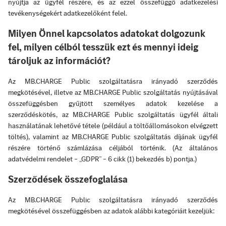
nyújtja az ügyfél részére, és az ezzel összefüggő adatkezelési
tevékenységekért adatkezelőként felel.
Milyen Önnel kapcsolatos adatokat dolgozunk
fel, milyen célból tesszük ezt és mennyi ideig
tároljuk az információt?
Az MB.CHARGE Public szolgáltatásra irányadó szerződés
megkötésével, illetve az MB.CHARGE Public szolgáltatás nyújtásával
összefüggésben gyűjtött személyes adatok kezelése a
szerződéskötés, az MB.CHARGE Public szolgáltatás ügyfél általi
használatának lehetővé tétele (például a töltőállomásokon elvégzett
töltés), valamint az MB.CHARGE Public szolgáltatás díjának ügyfél
részére történő számlázása céljából történik. (Az általános
adatvédelmi rendelet – „GDPR” – 6 cikk (1) bekezdés b) pontja.)
Szerződések összefoglalása
Az MB.CHARGE Public szolgáltatásra irányadó szerződés
megkötésével összefüggésben az adatok alábbi kategóriáit kezeljük: