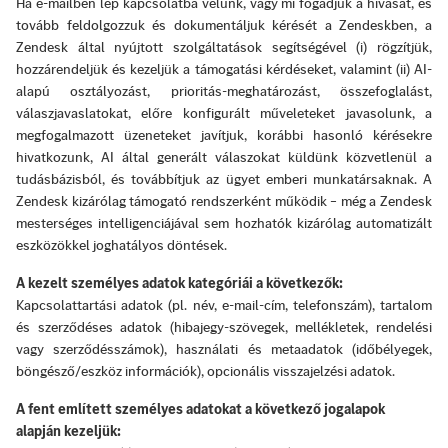
Ha e-mailben lép kapcsolatba velünk, vagy mi fogadjuk a hívását, és
tovább feldolgozzuk és dokumentáljuk kérését a Zendeskben, a
Zendesk által nyújtott szolgáltatások segítségével (i) rögzítjük,
hozzárendeljük és kezeljük a támogatási kérdéseket, valamint (ii) AI-
alapú osztályozást, prioritás-meghatározást, összefoglalást,
válaszjavaslatokat, előre konfigurált műveleteket javasolunk, a
megfogalmazott üzeneteket javítjuk, korábbi hasonló kérésekre
hivatkozunk, AI által generált válaszokat küldünk közvetlenül a
tudásbázisból, és továbbítjuk az ügyet emberi munkatársaknak. A
Zendesk kizárólag támogató rendszerként működik – még a Zendesk
mesterséges intelligenciájával sem hozhatók kizárólag automatizált
eszközökkel joghatályos döntések.
A kezelt személyes adatok kategóriái a következők:
Kapcsolattartási adatok (pl. név, e-mail-cím, telefonszám), tartalom
és szerződéses adatok (hibajegy-szövegek, mellékletek, rendelési
vagy szerződésszámok), használati és metaadatok (időbélyegek,
böngésző/eszköz információk), opcionális visszajelzési adatok.
A fent említett személyes adatokat a következő jogalapok
alapján kezeljük: