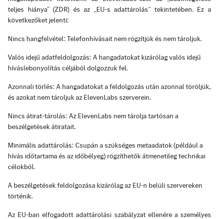
teljes hiánya” (ZDR) és az „EU-s adattárolás” tekintetében. Ez a
következőket jelenti:
Nincs hangfelvétel: Telefonhívásait nem rögzítjük és nem tároljuk.
Valós idejű adatfeldolgozás: A hangadatokat kizárólag valós idejű
híváslebonyolítás céljából dolgozzuk fel.
Azonnali törlés: A hangadatokat a feldolgozás után azonnal töröljük,
és azokat nem tároljuk az ElevenLabs szerverein.
Nincs átirat-tárolás: Az ElevenLabs nem tárolja tartósan a
beszélgetések átiratait.
Minimális adattárolás: Csupán a szükséges metaadatok (például a
hívás időtartama és az időbélyeg) rögzíthetők átmenetileg technikai
célokból.
A beszélgetések feldolgozása kizárólag az EU-n belüli szervereken
történik.
Az EU-ban elfogadott adattárolási szabályzat ellenére a személyes