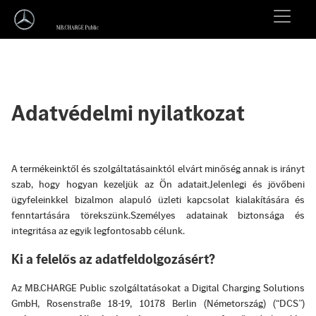
Adatvédelmi nyilatkozat
A termékeinktől és szolgáltatásainktól elvárt minőség annak is irányt
szab, hogy hogyan kezeljük az Ön adatait.Jelenlegi és jövőbeni
ügyfeleinkkel bizalmon alapuló üzleti kapcsolat kialakítására és
fenntartására törekszünk.Személyes adatainak biztonsága és
integritása az egyik legfontosabb célunk.
Ki a felelős az adatfeldolgozásért?
Az MB.CHARGE Public szolgáltatásokat a Digital Charging Solutions
GmbH, Rosenstraße 18-19, 10178 Berlin (Németország) (“DCS”)