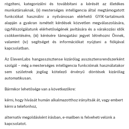
rögzíteni, kategorizálni és továbbítani a kérését az illetékes
munkatársaknak, (ii) mesterséges intelligencia által megtámogatott
funkciókat használni a nyilvánosan elérhető GYIK-tartalmunk
alapján a gyakran ismételt kérdések közvetlen megválaszolására,
ügyfélszolgálatunk elérhetőségének javítására és a várakozási idők
csökkentésére, (iii) kérésére támogatási jegyet létrehozni Önnek,
valamint (iv) segítséget és információkat nyújtani a fiókjával
kapcsolatban.
Az ElevenLabs hangasszisztense kizárólag asszisztensrendszerként
szolgál – még a mesterséges intelligencia funkcióinak használatakor
sem születnek jogilag kötelező érvényű döntések kizárólag
automatikusan.
Bármikor lehetősége van a következőkre:
kérni, hogy hívását humán alkalmazotthoz irányítsák át, vagy embert
kérni a telefonhoz,
alternatív megoldásként írásban, e-mailben is felveheti velünk a
kapcsolatot.