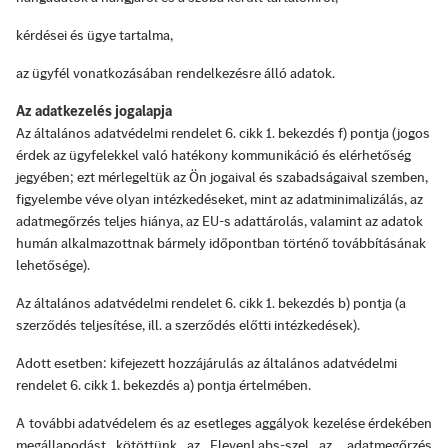
kérdései és ügye tartalma,
az ügyfél vonatkozásában rendelkezésre álló adatok.
Az adatkezelés jogalapja
Az általános adatvédelmi rendelet 6. cikk 1. bekezdés f) pontja (jogos
érdek az ügyfelekkel való hatékony kommunikáció és elérhetőség
jegyében; ezt mérlegeltük az Ön jogaival és szabadságaival szemben,
figyelembe véve olyan intézkedéseket, mint az adatminimalizálás, az
adatmegőrzés teljes hiánya, az EU-s adattárolás, valamint az adatok
humán alkalmazottnak bármely időpontban történő továbbításának
lehetősége).
Az általános adatvédelmi rendelet 6. cikk 1. bekezdés b) pontja (a
szerződés teljesítése, ill. a szerződés előtti intézkedések).
Adott esetben: kifejezett hozzájárulás az általános adatvédelmi
rendelet 6. cikk 1. bekezdés a) pontja értelmében.
A további adatvédelem és az esetleges aggályok kezelése érdekében
megállapodást kötöttünk az ElevenLabs-szel az „adatmegőrzés