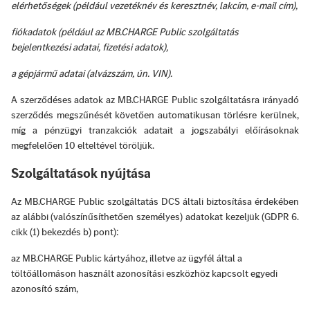
elérhetőségek (például vezetéknév és keresztnév, lakcím, e-mail cím),
fiókadatok (például az MB.CHARGE Public szolgáltatás
bejelentkezési adatai, fizetési adatok),
a gépjármű adatai (alvázszám, ún. VIN).
A szerződéses adatok az MB.CHARGE Public szolgáltatásra irányadó
szerződés megszűnését követően automatikusan törlésre kerülnek,
míg a pénzügyi tranzakciók adatait a jogszabályi előírásoknak
megfelelően 10 elteltével töröljük.
Szolgáltatások nyújtása
Az MB.CHARGE Public szolgáltatás DCS általi biztosítása érdekében
az alábbi (valószínűsíthetően személyes) adatokat kezeljük (GDPR 6.
cikk (1) bekezdés b) pont):
az MB.CHARGE Public kártyához, illetve az ügyfél által a
töltőállomáson használt azonosítási eszközhöz kapcsolt egyedi
azonosító szám,