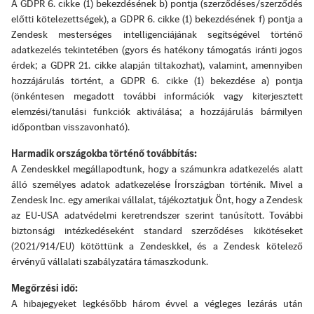
A GDPR 6. cikke (1) bekezdésének b) pontja (szerződéses/szerződés
előtti kötelezettségek), a GDPR 6. cikke (1) bekezdésének f) pontja a
Zendesk mesterséges intelligenciájának segítségével történő
adatkezelés tekintetében (gyors és hatékony támogatás iránti jogos
érdek; a GDPR 21. cikke alapján tiltakozhat), valamint, amennyiben
hozzájárulás történt, a GDPR 6. cikke (1) bekezdése a) pontja
(önkéntesen megadott további információk vagy kiterjesztett
elemzési/tanulási funkciók aktiválása; a hozzájárulás bármilyen
időpontban visszavonható).
Harmadik országokba történő továbbítás:
A Zendeskkel megállapodtunk, hogy a számunkra adatkezelés alatt
álló személyes adatok adatkezelése Írországban történik. Mivel a
Zendesk Inc. egy amerikai vállalat, tájékoztatjuk Önt, hogy a Zendesk
az EU-USA adatvédelmi keretrendszer szerint tanúsított. További
biztonsági intézkedéseként standard szerződéses kikötéseket
(2021/914/EU) kötöttünk a Zendeskkel, és a Zendesk kötelező
érvényű vállalati szabályzatára támaszkodunk.
Megőrzési idő:
A hibajegyeket legkésőbb három évvel a végleges lezárás után