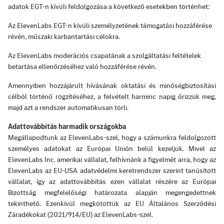
adatok EGT-n kívüli feldolgozása a következő esetekben történhet:
Az ElevenLabs EGT-n kívüli személyzetének támogatási hozzáférése
révén, műszaki karbantartási célokra.
Az ElevenLabs moderációs csapatának a szolgáltatási feltételek
betartása ellenőrzéséhez való hozzáférése révén.
Amennyiben hozzájárult hívásának oktatási és minőségbiztosítási
célból történő rögzítéséhez, a felvételt harminc napig őrizzük meg,
majd azt a rendszer automatikusan törli.
Adattovábbítás harmadik országokba
Megállapodtunk az ElevenLabs-szel, hogy a számunkra feldolgozott
személyes adatokat az Európai Unión belül kezeljük. Mivel az
ElevenLabs Inc. amerikai vállalat, felhívnánk a figyelmét arra, hogy az
ElevenLabs az EU-USA adatvédelmi keretrendszer szerint tanúsított
vállalat, így az adattovábbítás ezen vállalat részére az Európai
Bizottság megfelelőségi határozata alapján megengedettnek
tekinthető. Ezenkívül megkötöttük az EU Általános Szerződési
Záradékokat (2021/914/EU) az ElevenLabs-szel.