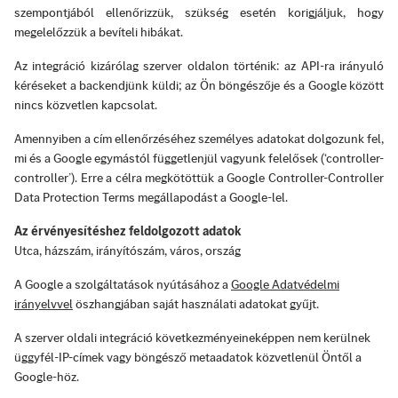
szempontjából ellenőrizzük, szükség esetén korigjáljuk, hogy
megelelőzzük a bevíteli hibákat.
Az integráció kizárólag szerver oldalon történik: az API-ra irányuló
kéréseket a backendjünk küldi; az Ön böngészője és a Google között
nincs közvetlen kapcsolat.
Amennyiben a cím ellenőrzéséhez személyes adatokat dolgozunk fel,
mi és a Google egymástól függetlenjül vagyunk felelősek (‘controller-
controller’). Erre a célra megkötöttük a Google Controller‑Controller
Data Protection Terms megállapodást a Google-lel.
Az érvényesítéshez feldolgozott adatok
Utca, házszám, irányítószám, város, ország
A Google a szolgáltatások nyútásához a
Google Adatvédelmi
irányelvvel
öszhangjában saját használati adatokat gyűjt.
A szerver oldali integráció következményeineképpen nem kerülnek
üggyfél-IP-címek vagy böngésző metaadatok közvetlenül Öntől a
Google-höz.