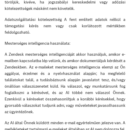
töröljük, kivéve, ha jogszabályi kereskedelmi vagy adózási
kötelezettségek másként nem követelik.
Adatszolgáltatási kötelezettség A fent említett adatok nélkül a
támogatási kérés nem vagy csak korlátozott mértékben
feldolgozható.
Mesterséges intelligencia használata:
A Zendesk mesterséges intelligenciáját akkor használjuk, amikor e-
mailben kapcsolatba lép velünk, és amikor dokumentáljuk kérdését a
Zendeskben. Az e-maileket mesterséges intelligencia elemzi az Ön
aggályai, érzelmei és a nyelvhasználat alapján; ha megfelelő
találatokat talál, a tudásbázisunk alapján javaslatot tesz, és/vagy
önállóan válaszüzenetet küld. Ha válaszol, egy munkatársunk fog
foglalkozni a kérésével, és az AI többé nem válaszol Önnek.
Ezenkívül a kéréseket összehasonlítjuk a korábbi kérésekkel, hogy
gyorsabb válaszokat tudjunk adni, vagy műveleteket javasolhassunk
az ügyintézőnek.
Az AI által Önnek küldött minden e-mail egyértelműen jelezve van. A
mellékleteket tartalmazó e-maileket általában az AI nem dolgozza fel.