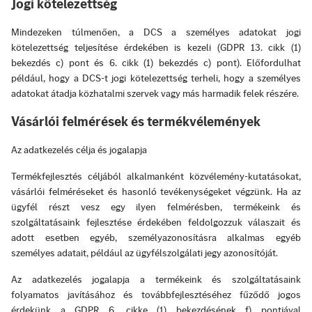
Jogi kötelezettség
Mindezeken túlmenően, a DCS a személyes adatokat jogi
kötelezettség teljesítése érdekében is kezeli (GDPR 13. cikk (1)
bekezdés c) pont és 6. cikk (1) bekezdés c) pont). Előfordulhat
például, hogy a DCS-t jogi kötelezettség terheli, hogy a személyes
adatokat átadja közhatalmi szervek vagy más harmadik felek részére.
Vásárlói felmérések és termékvélemények
Az adatkezelés célja és jogalapja
Termékfejlesztés céljából alkalmanként közvélemény-kutatásokat,
vásárlói felméréseket és hasonló tevékenységeket végzünk. Ha az
ügyfél részt vesz egy ilyen felmérésben, termékeink és
szolgáltatásaink fejlesztése érdekében feldolgozzuk válaszait és
adott esetben egyéb, személyazonosításra alkalmas egyéb
személyes adatait, például az ügyfélszolgálati jegy azonosítóját.
Az adatkezelés jogalapja a termékeink és szolgáltatásaink
folyamatos javításához és továbbfejlesztéséhez fűződő jogos
érdekünk a GDPR 6. cikke (1) bekezdésének f) pontjával