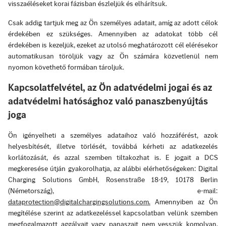
visszaéléseket korai fázisban észleljük és elhárítsuk.
Csak addig tartjuk meg az Ön személyes adatait, amíg az adott célok
érdekében ez szükséges. Amennyiben az adatokat több cél
érdekében is kezeljük, ezeket az utolsó meghatározott cél elérésekor
automatikusan töröljük vagy az Ön számára közvetlenül nem
nyomon követhető formában tároljuk.
Kapcsolatfelvétel, az Ön adatvédelmi jogai és az
adatvédelmi hatósághoz való panaszbenyújtás
joga
Ön igényelheti a személyes adataihoz való hozzáférést, azok
helyesbítését, illetve törlését, továbbá kérheti az adatkezelés
korlátozását, és azzal szemben tiltakozhat is. E jogait a DCS
megkeresése útján gyakorolhatja, az alábbi elérhetőségeken: Digital
Charging Solutions GmbH, Rosenstraße 18-19, 10178 Berlin
(Németország), e-mail:
dataprotection@digitalchargingsolutions.com.
Amennyiben az Ön
megítélése szerint az adatkezeléssel kapcsolatban velünk szemben
megfogalmazott aggályait vagy panaszait nem vesszük komolyan,