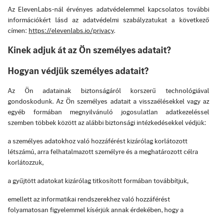
Az ElevenLabs-nál érvényes adatvédelemmel kapcsolatos további
információkért lásd az adatvédelmi szabályzatukat a következő
címen:
https://elevenlabs.io/privacy
.
Kinek adjuk át az Ön személyes adatait?
Hogyan védjük személyes adatait?
Az Ön adatainak biztonságáról korszerű technológiával
gondoskodunk. Az Ön személyes adatait a visszaélésekkel vagy az
egyéb formában megnyilvánuló jogosulatlan adatkezeléssel
szemben többek között az alábbi biztonsági intézkedésekkel védjük:
a személyes adatokhoz való hozzáférést kizárólag korlátozott
létszámú, arra felhatalmazott személyre és a meghatározott célra
korlátozzuk,
a gyűjtött adatokat kizárólag titkosított formában továbbítjuk,
emellett az informatikai rendszerekhez való hozzáférést
folyamatosan figyelemmel kísérjük annak érdekében, hogy a