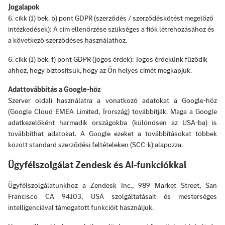
Jogalapok
6. cikk (1) bek. b) pont GDPR (szerződés / szerződéskötést megelőző
intézkedések): A cím ellenőrzése szükséges a fiók létrehozásához és
a következő szerződéses használathoz.
6. cikk (1) bek. f) pont GDPR (jogos érdek): Jogos érdekünk fűződik
ahhoz, hogy biztosítsuk, hogy az Ön helyes címét megkapjuk.
Adattovábbítás a Google-höz
Szerver oldali használatra a vonatkozó adatokat a Google-höz
(Google Cloud EMEA Limited, Írország) továbbítják. Maga a Google
adatkezelőként harmadik országokba (különösen az USA-ba) is
továbbíthat adatokat. A Google ezeket a továbbításokat többek
között standard szerződési feltételeken (SCC-k) alapozza.
Ügyfélszolgálat Zendesk és AI-funkciókkal
Ügyfélszolgálatunkhoz a Zendesk Inc., 989 Market Street, San
Francisco CA 94103, USA szolgáltatásait és mesterséges
intelligenciával támogatott funkcióit használjuk.