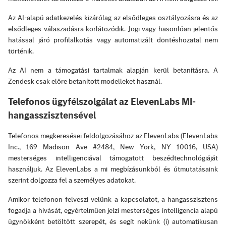
Az AI-alapú adatkezelés kizárólag az elsődleges osztályozásra és az
elsődleges válaszadásra korlátozódik. Jogi vagy hasonlóan jelentős
hatással járó profilalkotás vagy automatizált döntéshozatal nem
történik.
Az AI nem a támogatási tartalmak alapján kerül betanításra. A
Zendesk csak előre betanított modelleket használ.
Telefonos ügyfélszolgálat az ElevenLabs MI-
hangasszisztensével
Telefonos megkeresései feldolgozásához az ElevenLabs (ElevenLabs
Inc., 169 Madison Ave #2484, New York, NY 10016, USA)
mesterséges intelligenciával támogatott beszédtechnológiáját
használjuk. Az ElevenLabs a mi megbízásunkból és útmutatásaink
szerint dolgozza fel a személyes adatokat.
Amikor telefonon felveszi velünk a kapcsolatot, a hangasszisztens
fogadja a hívását, egyértelműen jelzi mesterséges intelligencia alapú
ügynökként betöltött szerepét, és segít nekünk (i) automatikusan