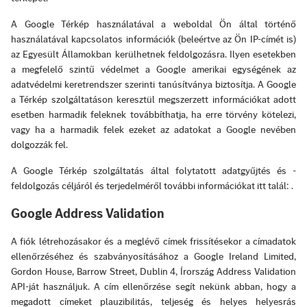
A Google Térkép használatával a weboldal Ön által történő
használatával kapcsolatos információk (beleértve az Ön IP-címét is)
az Egyesült Államokban kerülhetnek feldolgozásra. Ilyen esetekben
a megfelelő szintű védelmet a Google amerikai egységének az
adatvédelmi keretrendszer szerinti tanúsítványa biztosítja. A Google
a Térkép szolgáltatáson keresztül megszerzett információkat adott
esetben harmadik feleknek továbbíthatja, ha erre törvény kötelezi,
vagy ha a harmadik felek ezeket az adatokat a Google nevében
dolgozzák fel.
A Google Térkép szolgáltatás által folytatott adatgyűjtés és -
feldolgozás céljáról és terjedelméről további információkat itt talál:
.
Google Address Validation
A fiók létrehozásakor és a meglévő címek frissítésekor a címadatok
ellenőrzéséhez és szabványosításához a Google Ireland Limited,
Gordon House, Barrow Street, Dublin 4, Írország Address Validation
API-ját használjuk. A cím ellenőrzése segít nekünk abban, hogy a
megadott címeket plauzibilitás, teljeség és helyes helyesrás