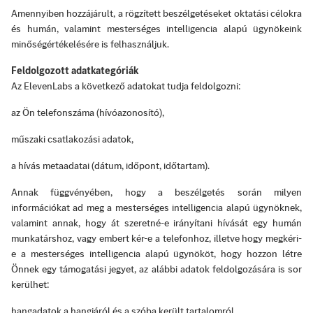
Amennyiben hozzájárult, a rögzített beszélgetéseket oktatási célokra
és humán, valamint mesterséges intelligencia alapú ügynökeink
minőségértékelésére is felhasználjuk.
Feldolgozott adatkategóriák
Az ElevenLabs a következő adatokat tudja feldolgozni:
az Ön telefonszáma (hívóazonosító),
műszaki csatlakozási adatok,
a hívás metaadatai (dátum, időpont, időtartam).
Annak függvényében, hogy a beszélgetés során milyen
információkat ad meg a mesterséges intelligencia alapú ügynöknek,
valamint annak, hogy át szeretné-e irányítani hívását egy humán
munkatárshoz, vagy embert kér-e a telefonhoz, illetve hogy megkéri-
e a mesterséges intelligencia alapú ügynököt, hogy hozzon létre
Önnek egy támogatási jegyet, az alábbi adatok feldolgozására is sor
kerülhet:
hangadatok a hangjáról és a szóba került tartalomról,