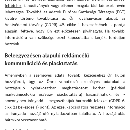
feltételek
, tanúsítványok vagy elismert magatartási kódexek révén
lehetséges. Továbbá az adatok Európai Gazdasági Térségen (EGT)
kívülre történő továbbítása az Ön jóváhagyásán alapul, az
Adatvédelmi törvény (GDPR) 49. cikke 1 bekezdésének 1. pontja
alapján, feltéve, hogy Ön ezt előzetesen jóváhagyta. Ha további
információra van szüksége ezzel kapcsolatban, kérjük, forduljon
hozzánk.
Beleegyezésen alapuló reklámcélú
kommunikáció és piackutatás
Amennyiben a személyes adatai további kezeléséhez Ön külön
hozzájárult, úgy az Önre vonatkozó személyes adatokat a
hozzájáruló nyilatkozatban meghatározott körben (például
marketingcélokra és/vagy piackutatásra) használhatjuk, és –
amennyiben irányadó – megoszthatjuk harmadik felekkel (GDPR 6.
cikk (1) bekezdés a) pont). Az ezzel kapcsolatos részletes információ
az irányadó hozzájáruló nyilatkozatban található. A hozzájárulás
bármikor visszavonható.