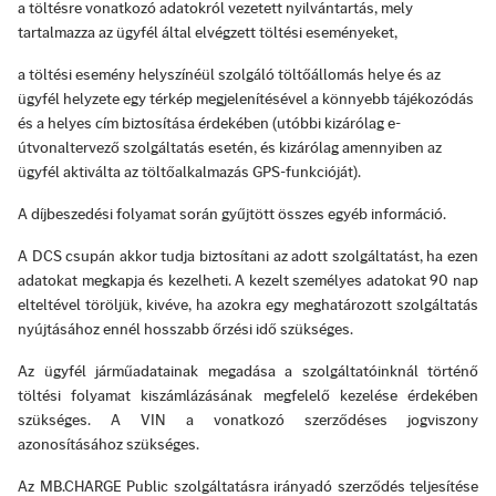
a töltésre vonatkozó adatokról vezetett nyilvántartás, mely
tartalmazza az ügyfél által elvégzett töltési eseményeket,
a töltési esemény helyszínéül szolgáló töltőállomás helye és az
ügyfél helyzete egy térkép megjelenítésével a könnyebb tájékozódás
és a helyes cím biztosítása érdekében (utóbbi kizárólag e-
útvonaltervező szolgáltatás esetén, és kizárólag amennyiben az
ügyfél aktiválta az töltőalkalmazás GPS-funkcióját).
A díjbeszedési folyamat során gyűjtött összes egyéb információ.
A DCS csupán akkor tudja biztosítani az adott szolgáltatást, ha ezen
adatokat megkapja és kezelheti. A kezelt személyes adatokat 90 nap
elteltével töröljük, kivéve, ha azokra egy meghatározott szolgáltatás
nyújtásához ennél hosszabb őrzési idő szükséges.
Az ügyfél járműadatainak megadása a szolgáltatóinknál történő
töltési folyamat kiszámlázásának megfelelő kezelése érdekében
szükséges. A VIN a vonatkozó szerződéses jogviszony
azonosításához szükséges.
Az MB.CHARGE Public szolgáltatásra irányadó szerződés teljesítése