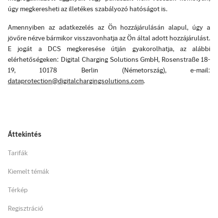
úgy megkeresheti az illetékes szabályozó hatóságot is.
Amennyiben az adatkezelés az Ön hozzájárulásán alapul, úgy a
jövőre nézve bármikor visszavonhatja az Ön által adott hozzájárulást.
E jogát a DCS megkeresése útján gyakorolhatja, az alábbi
elérhetőségeken: Digital Charging Solutions GmbH, Rosenstraße 18-
19, 10178 Berlin (Németország), e-mail:
dataprotection@digitalchargingsolutions.com
.
Áttekintés
Tarifák
Kiemelt témák
Térkép
Regisztráció