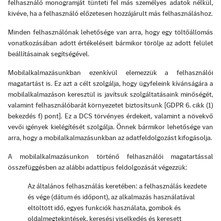
felhasználó monogramját tünteti fel más személyes adatok nélkül,
kivéve, ha a felhasználó előzetesen hozzájárult más felhasználáshoz.
Minden felhasználónak lehetősége van arra, hogy egy töltőállomás
vonatkozásában adott értékeléseit bármikor törölje az adott felület
beállításainak segítségével.
Mobilalkalmazásunkban ezenkívül elemezzük a felhasználói
magatartást is. Ez azt a célt szolgálja, hogy ügyfeleink kívánságára a
mobilalkalmazáson keresztül is javítsuk szolgáltatásaink minőségét,
valamint felhasználóbarát környezetet biztosítsunk [GDPR 6. cikk (1)
bekezdés f) pont]. Ez a DCS törvényes érdekeit, valamint a növekvő
vevői igények kielégítését szolgálja. Önnek bármikor lehetősége van
arra, hogy a mobilalkalmazásunkban az adatfeldolgozást kifogásolja.
A mobilalkalmazásunkon történő felhasználói magatartással
összefüggésben az alábbi adattípus feldolgozását végezzük:
Az általános felhasználás keretében: a felhasználás kezdete
és vége (dátum és időpont), az alkalmazás használatával
eltöltött idő, egyes funkciók használata, gombok és
oldalmegtekintések, keresési viselkedés és keresett