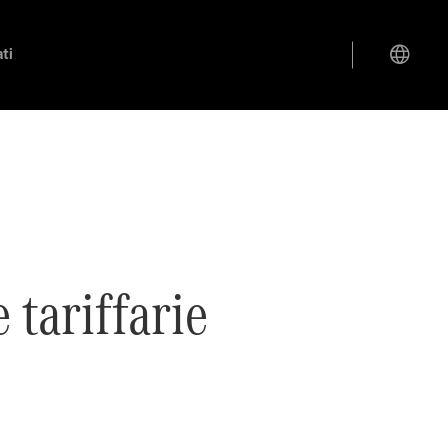
ti
 tariffarie