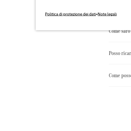
Che cos'è l
Politica di protezione dei dati
•
Note legali
Come sarò i
Posso ricar
Come posso