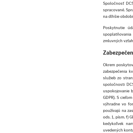
Spoločnosť DCS
spracované. Spr
na dlhšie obdobi
Poskytnutie úd
spoplatňovania
zmluvných vzťah
Zabezpečeni
Okrem poskytov
zabezpečenia k
služieb zo stra
spoločnosti DCS
uspokojovanie bu
GDPR). S cieľom
výhradne vo for
používajú na za
ods. 1, písm. f)
kedykoľvek nam
uvedených kont