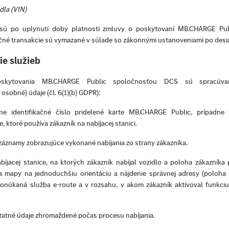
dla (VIN)
sú po uplynutí doby platnosti zmluvy o poskytovaní MB.CHARGE Pub
čné transakcie sú vymazané v súlade so zákonnými ustanoveniami po desia
e služieb
skytovania MB.CHARGE Public spoločnosťou DCS sú spracúvan
sobné) údaje (čl. 6(1)(b) GDPR):
lne identifikačné číslo pridelené karte MB.CHARGE Public, prípadne
, ktoré používa zákazník na nabíjacej stanici.
záznamy zobrazujúce vykonané nabíjania zo strany zákazníka.
bíjacej stanice, na ktorých zákazník nabíjal vozidlo a poloha zákazníka
a mapy na jednoduchšiu orientáciu a nájdenie správnej adresy (poloha 
onúkaná služba e-route a v rozsahu, v akom zákazník aktivoval funkciu
tatné údaje zhromaždené počas procesu nabíjania.