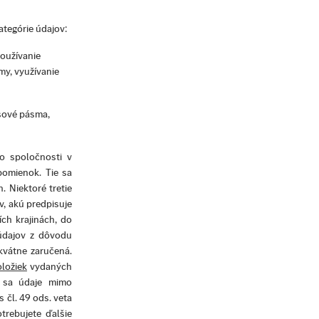
ategórie údajov:
používanie
my, využívanie
asové pásma,
o spoločnosti v
upomienok. Tie sa
. Niektoré tretie
v, akú predpisuje
ích krajinách, do
údajov z dôvodu
kvátne zaručená.
ložiek
vydaných
o sa údaje mimo
 čl. 49 ods. veta
trebujete ďalšie