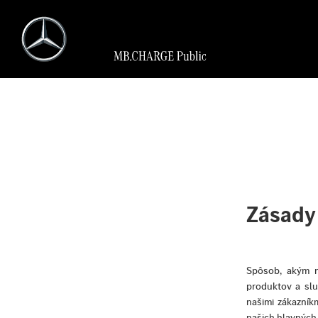
Zásady
Spôsob, akým na
produktov a slu
našimi zákazník
našich hlavných