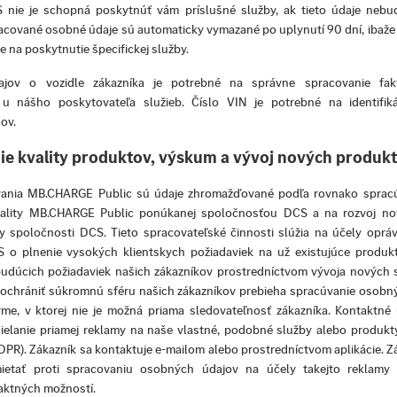
 nie je schopná poskytnúť vám príslušné služby, ak tieto údaje nebu
acované osobné údaje sú automaticky vymazané po uplynutí 90 dní, ibaže 
e na poskytnutie špecifickej služby.
ajov o vozidle zákazníka je potrebné na správne spracovanie fak
 u nášho poskytovateľa služieb. Číslo VIN je potrebné na identifiká
ov.
e kvality produktov, výskum a vývoj nových produk
ania MB.CHARGE Public sú údaje zhromažďované podľa rovnako sprac
vality MB.CHARGE Public ponúkanej spoločnosťou DCS a na rozvoj nov
ny spoločnosti DCS. Tieto spracovateľské činnosti slúžia na účely opr
 o plnenie vysokých klientskych požiadaviek na už existujúce produk
dúcich požiadaviek našich zákazníkov prostredníctvom vývoja nových slu
 ochrániť súkromnú sféru našich zákazníkov prebieha spracúvanie osobn
me, v ktorej nie je možná priama sledovateľnosť zákazníka. Kontaktné
sielanie priamej reklamy na naše vlastné, podobné služby alebo produkt
 GDPR). Zákazník sa kontaktuje e-mailom alebo prostredníctvom aplikácie. 
ietať proti spracovaniu osobných údajov na účely takejto reklamy
aktných možností.