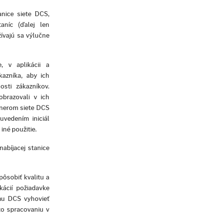
anice siete DCS,
aníc (ďalej len
ívajú sa výlučne
, v aplikácii a
kazníka, aby ich
sti zákazníkov.
brazovali v ich
tnerom siete DCS
uvedením iniciál
iné použitie.
abíjacej stanice
pôsobiť kvalitu a
kácií požiadavke
jmu DCS vyhovieť
to spracovaniu v