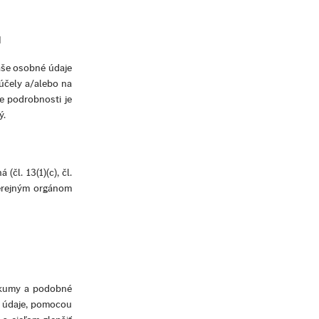
u
aše osobné údaje
účely a/alebo na
e podrobnosti je
ý.
čl. 13(1)(c), čl.
verejným orgánom
eskumy a podobné
né údaje, pomocou