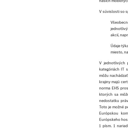
našich mobilných
V súvislosti so 
Všeobecné
jednotlivý
akcií, na
Údaje týka
miesto, na
V jednotlivých
kategóriách IT s
môžu nachádzať m
krajiny majú cer
norma EHS pros
ktorých sa môž
nedostatku práv
Toto je možné p
Európskou komi
Európskeho hospo
1 písm. 1 naria