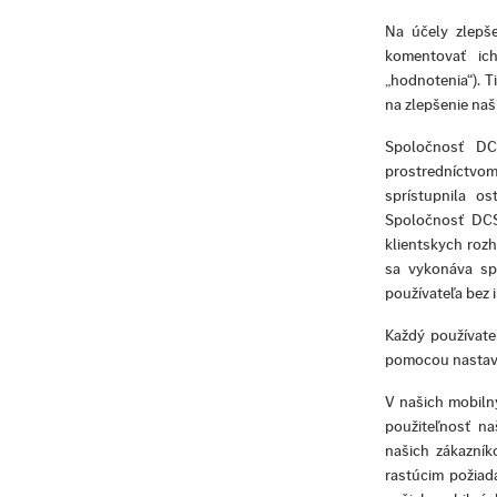
Na účely zlepše
komentovať ich
„hodnotenia“). 
na zlepšenie naš
Spoločnosť DCS
prostredníctvom
sprístupnila o
Spoločnosť DCS
klientskych roz
sa vykonáva spô
používateľa bez 
Každý používate
pomocou nastave
V našich mobilný
použiteľnosť na
našich zákazník
rastúcim požiad