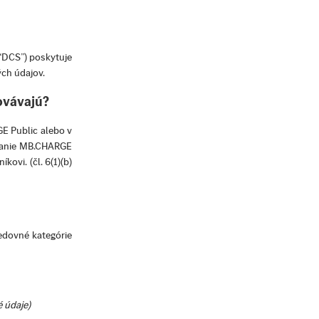
(“DCS”) poskytuje
ch údajov.
ovávajú?
E Public alebo v
ívanie MB.CHARGE
kovi. (čl. 6(1)(b)
edovné kategórie
é údaje)