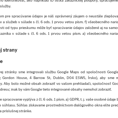
 identifikovať, ako napríklad ID lístka zákazníckej podpory, spracujeme
služby.
m pre spracúvanie údajov je náš oprávnený záujem o neustále zlepšovan
 a služieb v súlade s čl. 6 ods. 1 prvou vetou písm. f) všeobecného nar
losti od typu prieskumu môže byť spracúvanie údajov založené aj na sam
azníka v súlade s čl. 6 ods. 1 prvou vetou písm. a) všeobecného nari
j strany
e
j stránky sme integrovali službu Google Maps od spoločnosti Google
ng Gordon House, 4 Barrow St, Dublin, D04 E5W5, Írsko), aby sme m
py. Aby bolo možné obsah zobraziť vo vašom prehliadači, spoločnosť Go
adresu; inak by vám Google tieto integrované obsahy nemohol zobraziť.
e spracovanie vyplýva z čl. 6 ods. 1 písm. a) GDPR, t. j. vaše osobné údaj
o súhlasu. Súhlas získavame prostredníctvom dialógového okna ešte pre
 príslušnej stránke.