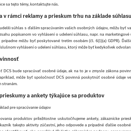
ce sa tejto témy, kontaktujte nás.
 v rámci reklamy a prieskum trhu na základe súhlas
 udelili súhlas s ďalším spracúvaním vašich osobných údajov, môžu byť v
zsahu popísanom vo vyhlásení o udelení súhlasu, napr. na marketingové 
a prípadne môžu byť poskytované tretím osobám (čl. 6(1)(a) GDPR). Ďalši
íslušnom vyhlásení o udelení súhlasu, ktorý môže byť kedykoľvek odvolan
vinnosť
ť DCS bude spracúvať osobné údaje, ak na to je v zmysle zákona povinná (
Napríklad, môže byť spoločnosť DCS povinná poskytnúť osobné údaje 
m stranám.
prieskumy a ankety týkajúce sa produktov
áklad pre spracúvanie údajov
ovania produktov príležitostne uskutočňujeme ankety, zákaznícke pri
zákazník takejto aktivity zúčastní, jeho odpovede a prípadné ďalšie osob