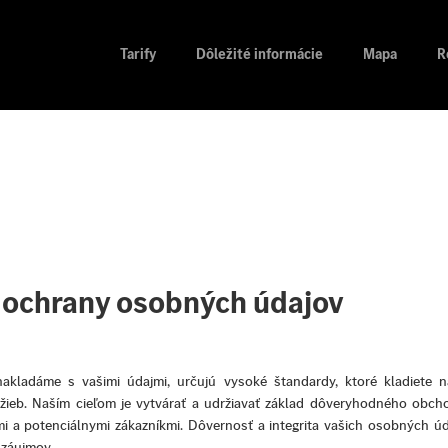
Tarify
Dôležité informácie
Mapa
R
 ochrany osobných údajov
kladáme s vašimi údajmi, určujú vysoké štandardy, ktoré kladiete n
žieb. Naším cieľom je vytvárať a udržiavať základ dôveryhodného obc
mi a potenciálnymi zákazníkmi. Dôvernosť a integrita vašich osobných úd
 záujmov.