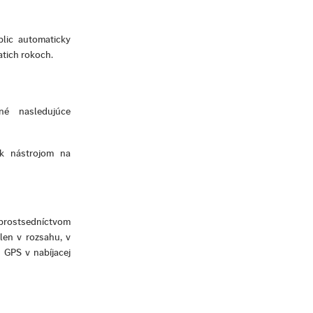
lic automaticky
tich rokoch.
é nasledujúce
 k nástrojom na
 prostsedníctvom
len v rozsahu, v
 GPS v nabíjacej