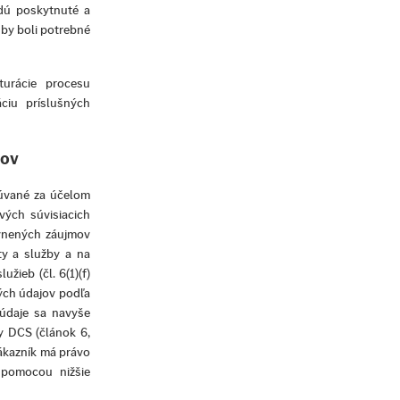
dú poskytnuté a
by boli potrebné
turácie procesu
ciu príslušných
tov
úvané za účelom
ých súvisiacich
ávnených záujmov
ty a služby a na
žieb (čl. 6(1)(f)
ých údajov podľa
 údaje sa navyše
y DCS (článok 6,
Zákazník má právo
 pomocou nižšie