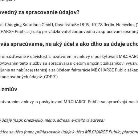
ovedný za spracovanie údajov?
al Charging Solutions GmbH, Rosenstraße 18-19, 10178 Berlin, Nemecko, 
CHARGE Public a je ako prevádzkovateľ zodpovedná za spracovanie osobný
 vás spracúvame, na aký účel a ako dlho sa údaje uch
romažďované v súvislosti s uzatvorením zmluvy o poskytovaní MB.CHARG
skytovaním tejto služby sa spracúvajú s cieľom umožniť zákazníkovi využ
íjanie na nabíjacej stanici) a za účelom fakturácie MB.CHARGE Public zákazní
hrane osobných údajov „GDPR“).
e zmlúv
uzatvorením zmluvy o poskytovaní MB.CHARGE Public sa spracúvajú nasl
údaje (napr. priezvisko, meno, adresa, e-mailová adresa)
ajúce sa účtu (napr. prihlasovacie údaje k účtu MB.CHARGE Public, platobn