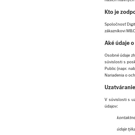
Kto je zodp
Spoločnosť Digit
zákazníkovi MB.
Aké údaje o
Osobné údaje zh
súvislosti s po
Public (napr. nab
Nariadenia o oc
Uzatvárani
V súvislosti s 
údajov:
kontaktné 
údaje týk