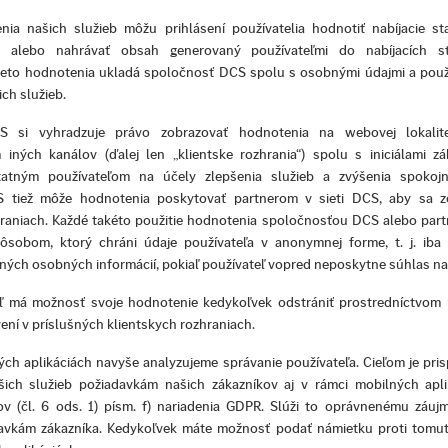
nia našich služieb môžu prihlásení používatelia hodnotiť nabíjacie st
 alebo nahrávať obsah generovaný používateľmi do nabíjacích st
Tieto hodnotenia ukladá spoločnosť DCS spolu s osobnými údajmi a použ
ich služieb.
 si vyhradzuje právo zobrazovať hodnotenia na webovej lokalite
 iných kanálov (ďalej len „klientske rozhrania“) spolu s iniciálami zá
statným používateľom na účely zlepšenia služieb a zvýšenia spokojno
 tiež môže hodnotenia poskytovať partnerom v sieti DCS, aby sa zo
hraniach. Každé takéto použitie hodnotenia spoločnosťou DCS alebo par
sobom, ktorý chráni údaje používateľa v anonymnej forme, t. j. iba 
iných osobných informácií, pokiaľ používateľ vopred neposkytne súhlas na 
ľ má možnosť svoje hodnotenie kedykoľvek odstrániť prostredníctvom n
ní v príslušných klientskych rozhraniach.
ch aplikáciách navyše analyzujeme správanie používateľa. Cieľom je pris
šich služieb požiadavkám našich zákazníkov aj v rámci mobilných apli
ov (čl. 6 ods. 1) písm. f) nariadenia GDPR. Slúži to oprávnenému záu
avkám zákazníka. Kedykoľvek máte možnosť podať námietku proti tomu