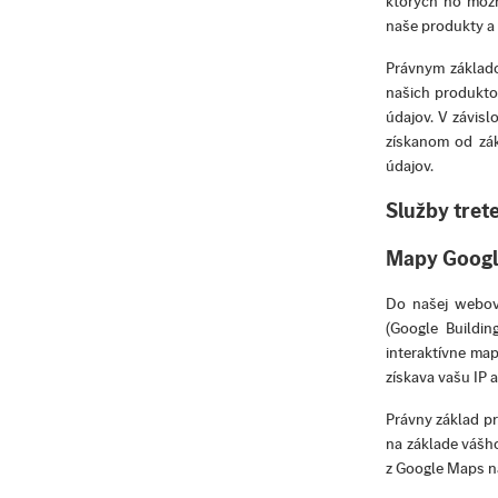
ktorých ho možno
naše produkty a 
Právnym základo
našich produktov
údajov. V závis
získanom od zák
údajov.
Služby trete
Mapy Googl
Do našej webove
(Google Buildi
interaktívne ma
získava vašu IP 
Právny základ pr
na základe vášh
z Google Maps na