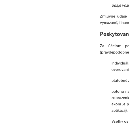
údaje vozi
Zmluvné údaje 
vymazané; finan
Poskytovani
Za účelom po
(pravdepodobne o
individuá
overovanie
platobné 
poloha na
zobrazeni
akom je p
aplikácii).
Všetky os