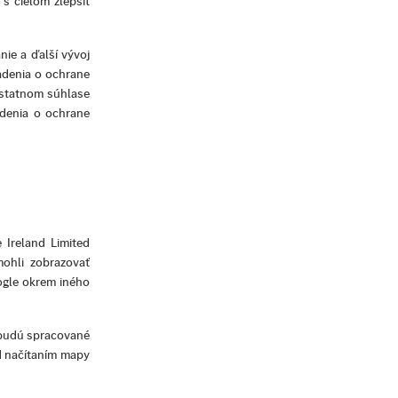
 s cieľom zlepšiť
ie a ďalší vývoj
iadenia o ochrane
ostatnom súhlase
adenia o ochrane
 Ireland Limited
ohli zobrazovať
ogle okrem iného
e budú spracované
d načítaním mapy