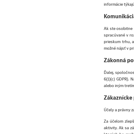
informácie týkajú
Komunikácia
Ak ste osobitne
spracúvané v ro
prieskum trhu, 
možné nájsť v pr
Zákonná po
Ďalej, spoločnos
6(1)(c) GDPR). 
alebo iným tretí
Zákaznícke 
Účely a právny z
Za účelom zlepš
aktivity. Ak sa 