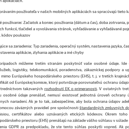
 aplikáciách.
správaním používateľa v našich mobilných aplikáciách sa spracúvajú tieto k
 používanie: Začiatok a koniec používania (dátum a čas), doba zotrvania, 
ch funkcií, tlačidiel a vyvolávania stránok, vyhľadávanie a vyhľadávané poj
pr. kódov poukazov
júce sa zariadenia: Typ zariadenia, operačný systém, nastavenia jazyka, č
stavenia aplikácie, zlyhania aplikácie a iné chyby
 prípadoch môžeme tretím stranám poskytnúť vaše osobné údaje. Ide 
lužieb, logistiky, telekomunikácií, poradenstva, zákazníckej podpory a 
imo Európskeho hospodárskeho priestoru (EHS), t. j. v tretích krajinách
tifikát od Európskej komisie, ktorý potvrdzuje porovnateľnú ochranu údajo
tredníctvom takzvaných
rozhodnutí EK o primeranosti
. V ostatných tret
u osobné údaje prenášať, nemusí existovať jednotná úroveň ochrany 
nych nariadení. Ak je to tak, zabezpečíme, aby bola ochrana údajov ade
omocou záväzných pravidiel pre spoločnosti
štandardných zmluvných do
siou, certifikátov alebo uznávaných etických kódexov. Okrem toh
dárskeho priestoru (EHS) prenášajú na základe vášho súhlasu v súlade s
denia GDPR za predpokladu, že ste tento súhlas poskytli vopred. Ak po