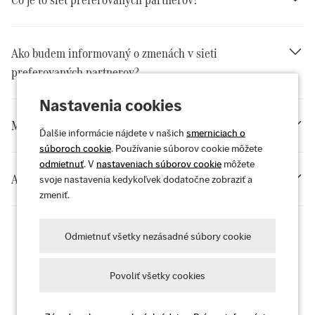
Ako budem informovaný o zmenách v sieti
preferovaných partnerov?
Nastavenia cookies
Môžem nabíjať svoje vozidlo v zahraničí?
Ďalšie informácie nájdete v našich
smerniciach o
súboroch cookie
. Používanie súborov cookie môžete
odmietnuť
. V
nastaveniach súborov cookie
môžete
Ako môžem prejsť na inú tarifu MB.CHARGE Public ?
svoje nastavenia kedykoľvek dodatočne zobraziť a
zmeniť.
Odmietnuť všetky nezásadné súbory cookie
Zobraziť všetky FAQ
Povoliť všetky cookies