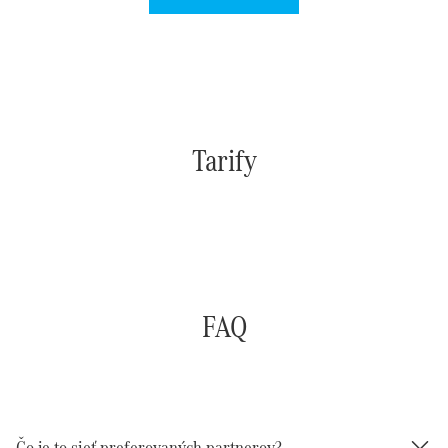
Tarify
FAQ
Čo je to sieť preferovaných partnerov?