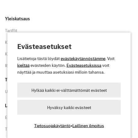
Yleiskatsaus
Tariffit
Kohokohdat
Evästeasetukset
Kartta
Lisätietoja tästä löydät
evästekäytännöstämme
. Voit
kieltää
evästeiden käytön.
Evästeasetuksissa
voit
Rekisteröidy
näyttää ja muuttaa asetuksiasi milloin tahansa.
Tuki
Hylkää kaikki ei-välttämättömät evästeet
Usein kysytyt kysymykset ja tuki
Lakiasiat
Hyväksy kaikki evästeet
Ehdot
Tietosuojakäytäntö
•
Laillinen ilmoitus
Tietosuojakäytäntö