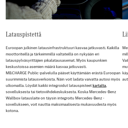
Latauspistettä
Li
Euroopan julkinen latausinfrastruktuuri kasvaa jatkuvasti. Kaikilla
Mer
moottoriteillä ja tärkeimmillä valtateillä on nykyään eri
mil
latauspylväsyrittäjien pikalatausasemat. Myös kaupunkien
Vai
keskustoissa asemien määrä kasvaa jatkuvasti.
mut
MB.CHARGE Public-palvelulla pääset käyttämään erästä Euroopan
käy
suurimmista latausverkoista. Näin voit ladata vaivatta autosi myös
aut
ulkomailla. Löydät kaikki integroidut latauspisteet
kartalta
,
sovelluksesta tai tietoviihdekeskuksesta. Koska Mercedes-Benz
Wallbox-latauslaite on täysin integroitu Mercedes-Benz -
sovellukseen, voit nauttia maksimaalisesta mukavuudesta myös
kotona.