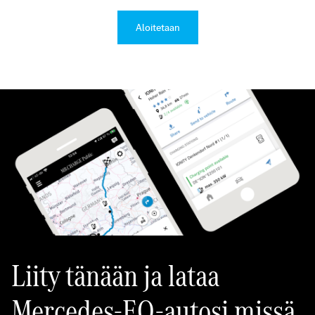
Aloitetaan
Liity tänään ja lataa
Mercedes-EQ-autosi missä