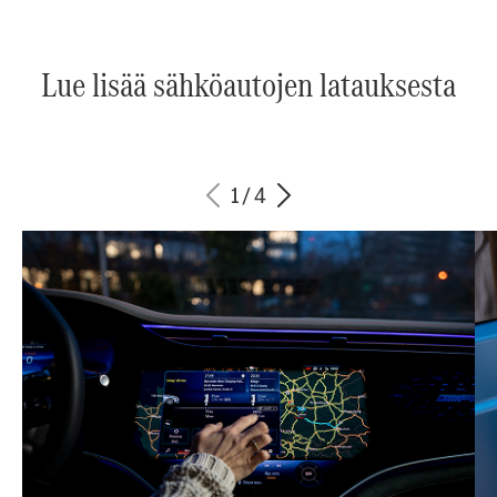
Lue lisää sähköautojen latauksesta
1
/
4