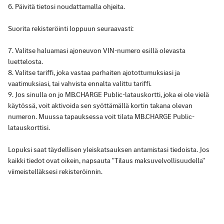
Päivitä tietosi noudattamalla ohjeita.
Suorita rekisteröinti loppuun seuraavasti:
Valitse haluamasi ajoneuvon VIN-numero esillä olevasta
luettelosta.
Valitse tariffi, joka vastaa parhaiten ajotottumuksiasi ja
vaatimuksiasi, tai vahvista ennalta valittu tariffi.
Jos sinulla on jo MB.CHARGE Public-latauskortti, joka ei ole vielä
käytössä, voit aktivoida sen syöttämällä kortin takana olevan
numeron. Muussa tapauksessa voit tilata MB.CHARGE Public-
latauskorttisi.
Lopuksi saat täydellisen yleiskatsauksen antamistasi tiedoista. Jos
kaikki tiedot ovat oikein, napsauta "Tilaus maksuvelvollisuudella"
viimeistelläksesi rekisteröinnin.