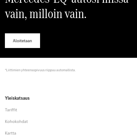
vain, milloin vain.
Aloitetaan
*Liittimien yhteensopivuus riippuu automallista.
Yleiskatsaus
Tariffit
Kohokohdat
Kartta