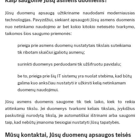
Kaip saugome Jūsų asmens duomenis?
Jūsų duomenų apsaugą užtikriname naudodami moderniausias
technologijas. Pavyzdžiui, siekiant apsaugoti Jūsų asmens duomenis
nuo netinkamo naudojimo ar bet kokio kitokio neteisėto tvarkymo,
taikomos šios saugumo priemonės:
prieiga prie asmens duomenų nustatytais tikslais suteikiama
tik ribotam skaičiui įgaliotų asmenų;
surinkti duomenys perduodami tik užšifruotu pavidalu;
be to, prieiga prie šių IT sistemų yra nuolat stebima, kad būtų
galima kuo anksčiau nustatyti ir užkirsti kelią netinkamam
duomenų naudojimui.
Jūsų asmens duomenis saugome tik tiek laiko, kiek to reikia
atitinkamu tikslu. Jei duomenys tvarkomi keliais tikslais, įvykdžius
paskutinįjį nurodytą tikslą, jie automatiškai ištrinami arba saugomi
taip, kad nebūtų įmanoma tiesiogiai nustatyti Jūsų tapatybės.
Mūsų kontaktai, Jūsų duomenų apsaugos teisės