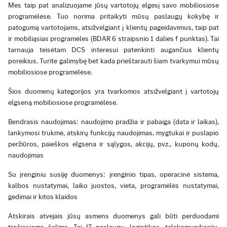
Mes taip pat analizuojame jūsų vartotojų elgesį savo mobiliosiose
programėlėse. Tuo norima pritaikyti mūsų paslaugų kokybę ir
patogumą vartotojams, atsižvelgiant į klientų pageidavimus, taip pat
ir mobiliąsias programėles (BDAR 6 straipsnio 1 dalies f punktas). Tai
tarnauja teisėtam DCS interesui patenkinti augančius klientų
poreikius. Turite galimybę bet kada prieštarauti šiam tvarkymui mūsų
mobiliosiose programėlėse.
Šios duomenų kategorijos yra tvarkomos atsižvelgiant į vartotojų
elgseną mobiliosiose programėlėse.
Bendrasis naudojimas: naudojimo pradžia ir pabaiga (data ir laikas),
lankymosi trukmė, atskirų funkcijų naudojimas, mygtukai ir puslapio
peržiūros, paieškos elgsena ir sąlygos, akcijų, pvz., kuponų kodų,
naudojimas
Su įrenginiu susiję duomenys: įrenginio tipas, operacinė sistema,
kalbos nustatymai, laiko juostos, vieta, programėlės nustatymai,
gedimai ir kitos klaidos
Atskirais atvejais jūsų asmens duomenys gali būti perduodami