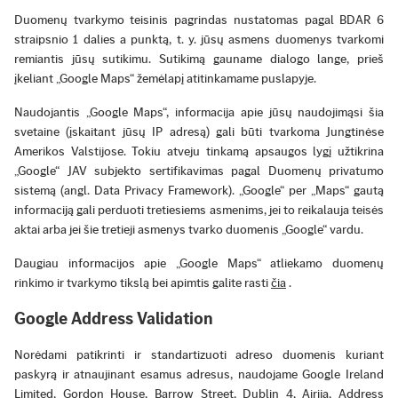
Duomenų tvarkymo teisinis pagrindas nustatomas pagal BDAR 6
straipsnio 1 dalies a punktą, t. y. jūsų asmens duomenys tvarkomi
remiantis jūsų sutikimu. Sutikimą gauname dialogo lange, prieš
įkeliant „Google Maps“ žemėlapį atitinkamame puslapyje.
Naudojantis „Google Maps“, informacija apie jūsų naudojimąsi šia
svetaine (įskaitant jūsų IP adresą) gali būti tvarkoma Jungtinėse
Amerikos Valstijose. Tokiu atveju tinkamą apsaugos lygį užtikrina
„Google“ JAV subjekto sertifikavimas pagal Duomenų privatumo
sistemą (angl. Data Privacy Framework). „Google“ per „Maps“ gautą
informaciją gali perduoti tretiesiems asmenims, jei to reikalauja teisės
aktai arba jei šie tretieji asmenys tvarko duomenis „Google“ vardu.
Daugiau informacijos apie „Google Maps“ atliekamo duomenų
rinkimo ir tvarkymo tikslą bei apimtis galite rasti
čia
.
Google Address Validation
Norėdami patikrinti ir standartizuoti adreso duomenis kuriant
paskyrą ir atnaujinant esamus adresus, naudojame Google Ireland
Limited, Gordon House, Barrow Street, Dublin 4, Airija, Address