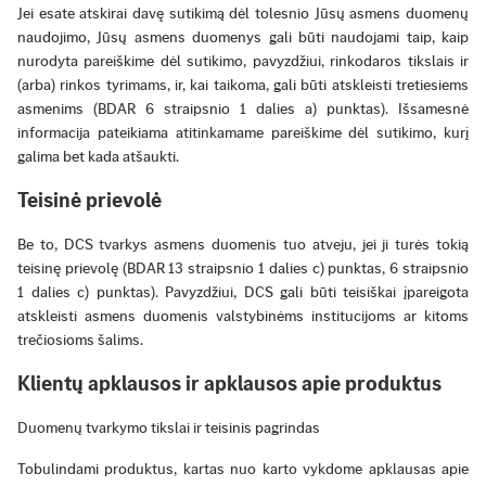
Jei esate atskirai davę sutikimą dėl tolesnio Jūsų asmens duomenų
naudojimo, Jūsų asmens duomenys gali būti naudojami taip, kaip
nurodyta pareiškime dėl sutikimo, pavyzdžiui, rinkodaros tikslais ir
(arba) rinkos tyrimams, ir, kai taikoma, gali būti atskleisti tretiesiems
asmenims (BDAR 6 straipsnio 1 dalies a) punktas). Išsamesnė
informacija pateikiama atitinkamame pareiškime dėl sutikimo, kurį
galima bet kada atšaukti.
Teisinė prievolė
Be to, DCS tvarkys asmens duomenis tuo atveju, jei ji turės tokią
teisinę prievolę (BDAR 13 straipsnio 1 dalies c) punktas, 6 straipsnio
1 dalies c) punktas). Pavyzdžiui, DCS gali būti teisiškai įpareigota
atskleisti asmens duomenis valstybinėms institucijoms ar kitoms
trečiosioms šalims.
Klientų apklausos ir apklausos apie produktus
Duomenų tvarkymo tikslai ir teisinis pagrindas
Tobulindami produktus, kartas nuo karto vykdome apklausas apie