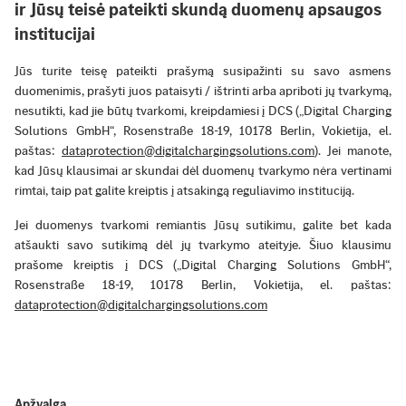
ir Jūsų teisė pateikti skundą duomenų apsaugos
institucijai
Jūs turite teisę pateikti prašymą susipažinti su savo asmens
duomenimis, prašyti juos pataisyti / ištrinti arba apriboti jų tvarkymą,
nesutikti, kad jie būtų tvarkomi, kreipdamiesi į DCS („Digital Charging
Solutions GmbH“, Rosenstraße 18-19, 10178 Berlin, Vokietija, el.
paštas:
dataprotection@digitalchargingsolutions.com
). Jei manote,
kad Jūsų klausimai ar skundai dėl duomenų tvarkymo nėra vertinami
rimtai, taip pat galite kreiptis į atsakingą reguliavimo instituciją.
Jei duomenys tvarkomi remiantis Jūsų sutikimu, galite bet kada
atšaukti savo sutikimą dėl jų tvarkymo ateityje. Šiuo klausimu
prašome kreiptis į DCS („Digital Charging Solutions GmbH“,
Rosenstraße 18-19, 10178 Berlin, Vokietija, el. paštas:
dataprotection@digitalchargingsolutions.com
Apžvalga