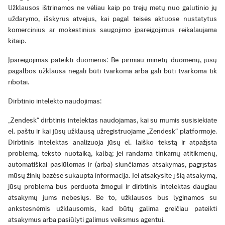
Užklausos ištrinamos ne vėliau kaip po trejų metų nuo galutinio jų
uždarymo, išskyrus atvejus, kai pagal teisės aktuose nustatytus
komercinius ar mokestinius saugojimo įpareigojimus reikalaujama
kitaip.
Įpareigojimas pateikti duomenis: Be pirmiau minėtų duomenų, jūsų
pagalbos užklausa negali būti tvarkoma arba gali būti tvarkoma tik
ribotai.
Dirbtinio intelekto naudojimas:
„Zendesk“ dirbtinis intelektas naudojamas, kai su mumis susisiekiate
el. paštu ir kai jūsų užklausą užregistruojame „Zendesk“ platformoje.
Dirbtinis intelektas analizuoja jūsų el. laiško tekstą ir atpažįsta
problemą, teksto nuotaiką, kalbą; jei randama tinkamų atitikmenų,
automatiškai pasiūlomas ir (arba) siunčiamas atsakymas, pagrįstas
mūsų žinių bazėse sukaupta informacija. Jei atsakysite į šią atsakymą,
jūsų problema bus perduota žmogui ir dirbtinis intelektas daugiau
atsakymų jums nebesiųs. Be to, užklausos bus lyginamos su
ankstesnėmis užklausomis, kad būtų galima greičiau pateikti
atsakymus arba pasiūlyti galimus veiksmus agentui.