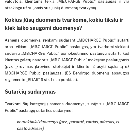
valdytoja, klientams teikia „MB.CHARGE Public“ paslaugas ir yra
atsakinga už su jomis susijusių duomenų tvarkymą.
Kokius Jūsų duomenis tvarkome, kokiu tikslu ir
kiek laiko saugomi duomenys?
Asmens duomenys, renkami sudarant „MB.CHARGE Public“ sutartį
arba teikiant „MB.CHARGE Public“ paslaugas, yra tvarkomi siekiant
sudaryti „MB.CHARGE Public“ apmokestinimo paslaugų sutartį, kad
klientas galėtų naudotis „MB.CHARGE Public“ mokėjimo paslaugomis
(pvz. įkrovimas įkrovimo stotelėje) ir klientui išrašyti sąskaitą už
MB.CHARGE Public paslaugas. (ES Bendrojo duomenų apsaugos
reglamento „BDAR“ 6 str. 1 d. b punktas).
Sutarčių sudarymas
Tvarkomi šių kategorijų asmens duomenys, susiję su „MB.CHARGE
Public“ paslaugų sutarties sudarymu:
kontaktiniai duomenys (pvz., pavardė, vardas, adresas, el.
pašto adresas)