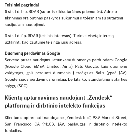
Teisiniai pagrindai
6 str. 1 d. b p. BDAR (sutartis / ikisutarčinės priemonės): Adreso
tikrinimas yra būtinas paskyros sukūrimui ir tolesniam su sutartimi
susijusiam naudojimui.
6 str. 1 d. f p. BDAR (teisinis interesas): Turime teisėtą interesą
užtikrinti, kad gautume teisingą jūsų adresą.
Duomenų perdavimas Google
Serverio pusės naudojimui atitinkami duomenys perduodami Google
(Google Cloud EMEA Limited, Airija). Pats Google, kaip duomenų
valdytojas, gali perduoti duomenis į trečiąsias šalis (ypač JAV).
Google šiuos perdavimus grindžia, be kita ko, standartinių sutarties
sąlygų (SCC).
Klientų aptarnavimas naudojant „Zendesk“
platformą ir dirbtinio intelekto funkcijas
Klientams aptarnauti naudojame „Zendesk Inc.“, 989 Market Street,
San Francisco CA 94103, JAV, paslaugas ir dirbtinio intelekto
funkcijas.