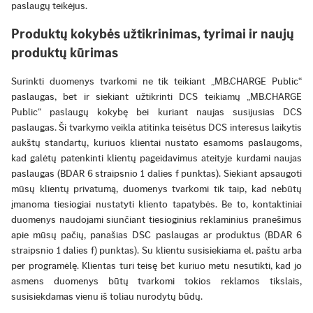
paslaugų teikėjus.
Produktų kokybės užtikrinimas, tyrimai ir naujų
produktų kūrimas
Surinkti duomenys tvarkomi ne tik teikiant „MB.CHARGE Public“
paslaugas, bet ir siekiant užtikrinti DCS teikiamų „MB.CHARGE
Public“ paslaugų kokybę bei kuriant naujas susijusias DCS
paslaugas. Ši tvarkymo veikla atitinka teisėtus DCS interesus laikytis
aukštų standartų, kuriuos klientai nustato esamoms paslaugoms,
kad galėtų patenkinti klientų pageidavimus ateityje kurdami naujas
paslaugas (BDAR 6 straipsnio 1 dalies f punktas). Siekiant apsaugoti
mūsų klientų privatumą, duomenys tvarkomi tik taip, kad nebūtų
įmanoma tiesiogiai nustatyti kliento tapatybės. Be to, kontaktiniai
duomenys naudojami siunčiant tiesioginius reklaminius pranešimus
apie mūsų pačių, panašias DSC paslaugas ar produktus (BDAR 6
straipsnio 1 dalies f) punktas). Su klientu susisiekiama el. paštu arba
per programėlę. Klientas turi teisę bet kuriuo metu nesutikti, kad jo
asmens duomenys būtų tvarkomi tokios reklamos tikslais,
susisiekdamas vienu iš toliau nurodytų būdų.