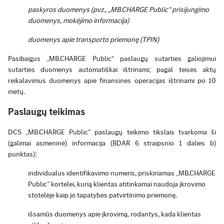
paskyros duomenys (pvz., „MB.CHARGE Public“ prisijungimo
duomenys, mokėjimo informacija)
duomenys apie transporto priemonę (TPIN)
Pasibaigus „MB.CHARGE Public“ paslaugų sutarties galiojimui
sutarties duomenys automatiškai ištrinami; pagal teisės aktų
reikalavimus duomenys apie finansines operacijas ištrinami po 10
metų.
Paslaugų teikimas
DCS „MB.CHARGE Public“ paslaugų teikimo tikslais tvarkoma ši
(galimai asmeninė) informacija (BDAR 6 straipsnio 1 dalies b)
punktas):
individualus identifikavimo numeris, priskiriamas „MB.CHARGE
Public“ kortelei, kurią klientas atitinkamai naudoja įkrovimo
stotelėje kaip jo tapatybės patvirtinimo priemonę.
išsamūs duomenys apie įkrovimą, rodantys, kada klientas