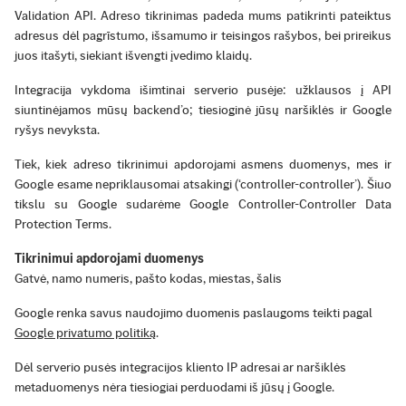
Validation API. Adreso tikrinimas padeda mums patikrinti pateiktus
adresus dėl pagrīstumo, išsamumo ir teisingos rašybos, bei prireikus
juos itašyti, siekiant išvengti įvedimo klaidų.
Integracija vykdoma išimtinai serverio pusėje: užklausos į API
siuntinėjamos mūsų backend’o; tiesioginė jūsų naršiklės ir Google
ryšys nevyksta.
Tiek, kiek adreso tikrinimui apdorojami asmens duomenys, mes ir
Google esame nepriklausomai atsakingi (‘controller-controller’). Šiuo
tikslu su Google sudarėme Google Controller‑Controller Data
Protection Terms.
Tikrinimui apdorojami duomenys
Gatvė, namo numeris, pašto kodas, miestas, šalis
Google renka savus naudojimo duomenis paslaugoms teikti pagal
Google privatumo politiką
.
Dėl serverio pusės integracijos kliento IP adresai ar naršiklės
metaduomenys nėra tiesiogiai perduodami iš jūsų į Google.