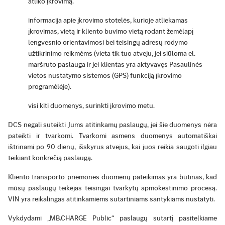
atliko įkrovimą.
informacija apie įkrovimo stotelės, kurioje atliekamas
įkrovimas, vietą ir kliento buvimo vietą rodant žemėlapį
lengvesnio orientavimosi bei teisingų adresų rodymo
užtikrinimo reikmėms (vieta tik tuo atveju, jei siūloma el.
maršruto paslauga ir jei klientas yra aktyvavęs Pasaulinės
vietos nustatymo sistemos (GPS) funkciją įkrovimo
programėlėje).
visi kiti duomenys, surinkti įkrovimo metu.
DCS negali suteikti Jums atitinkamų paslaugų, jei šie duomenys nėra
pateikti ir tvarkomi. Tvarkomi asmens duomenys automatiškai
ištrinami po 90 dienų, išskyrus atvejus, kai juos reikia saugoti ilgiau
teikiant konkrečią paslaugą.
Kliento transporto priemonės duomenų pateikimas yra būtinas, kad
mūsų paslaugų teikėjas teisingai tvarkytų apmokestinimo procesą.
VIN yra reikalingas atitinkamiems sutartiniams santykiams nustatyti.
Vykdydami „MB.CHARGE Public“ paslaugų sutartį pasitelkiame