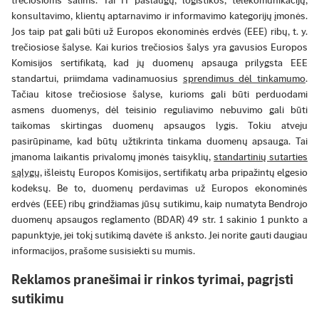
trečiosioms šalims. Tai IT paslaugų, logistikos, telekomunikacijų,
konsultavimo, klientų aptarnavimo ir informavimo kategorijų įmonės.
Jos taip pat gali būti už Europos ekonominės erdvės (EEE) ribų, t. y.
trečiosiose šalyse. Kai kurios trečiosios šalys yra gavusios Europos
Komisijos sertifikatą, kad jų duomenų apsauga prilygsta EEE
standartui, priimdama vadinamuosius
sprendimus dėl tinkamumo
.
Tačiau kitose trečiosiose šalyse, kurioms gali būti perduodami
asmens duomenys, dėl teisinio reguliavimo nebuvimo gali būti
taikomas skirtingas duomenų apsaugos lygis. Tokiu atveju
pasirūpiname, kad būtų užtikrinta tinkama duomenų apsauga. Tai
įmanoma laikantis privalomų įmonės taisyklių,
standartinių sutarties
sąlygų
, išleistų Europos Komisijos, sertifikatų arba pripažintų elgesio
kodeksų. Be to, duomenų perdavimas už Europos ekonominės
erdvės (EEE) ribų grindžiamas jūsų sutikimu, kaip numatyta Bendrojo
duomenų apsaugos reglamento (BDAR) 49 str. 1 sakinio 1 punkto a
papunktyje, jei tokį sutikimą davėte iš anksto. Jei norite gauti daugiau
informacijos, prašome susisiekti su mumis.
Reklamos pranešimai ir rinkos tyrimai, pagrįsti
sutikimu