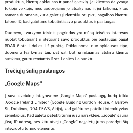
produktus, klientų apklausas ir panašią veiklą. Jei klientas dalyvauja
tokioje veikloje, mes apdorojame jo atsakymus ir, jei taikoma, kitus
asmens duomenis, kurie galėtų jį identifikuoti, pvz., pagalbos klientui
talono ID, kad galėtume tobulinti savo produktus ir paslaugas.
Duomenų tvarkymo teisinis pagrindas yra mūsų teisėtas interesas
nuolat tobulinant ir plėtojant savo produktus bei paslaugas pagal
BDAR 6 str. 1 dalies 1 f punktą. Priklausomai nuo apklausos tipo,
duomenų tvarkymas taip pat gali būti grindžiamas atskiru kliento
sutikimu, gautu remiantis 6 str. 1 dalies 1 a punktu.
Trečiųjų šalių paslaugos
„Google Maps“
Į savo svetainę integravome „Google Maps“ paslaugą, kurią teikia
„Google Ireland Limited“ (Google Building Gordon House, 4 Barrow
St, Dublinas, D04 E5W5, Airija), kad galėtume pateikti interaktyvius
žemėlapius. Kad galėtų pateikti turinį jūsų naršyklėje, „Google“ gauna
jūsų IP adresą, nes kitu atveju „Google“ negalėtų jums parodyti šių
integruotų turinio elementų.