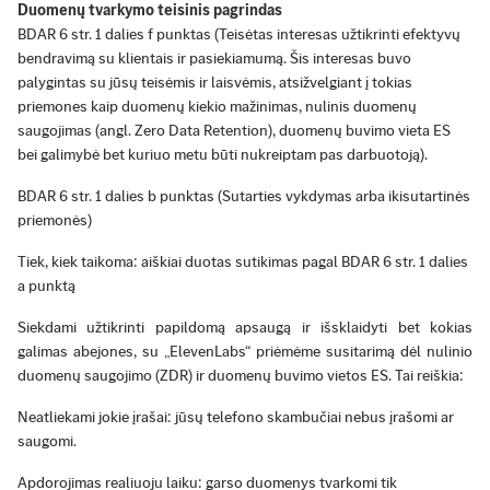
Duomenų tvarkymo teisinis pagrindas
BDAR 6 str. 1 dalies f punktas (Teisėtas interesas užtikrinti efektyvų
bendravimą su klientais ir pasiekiamumą. Šis interesas buvo
palygintas su jūsų teisėmis ir laisvėmis, atsižvelgiant į tokias
priemones kaip duomenų kiekio mažinimas, nulinis duomenų
saugojimas (angl. Zero Data Retention), duomenų buvimo vieta ES
bei galimybė bet kuriuo metu būti nukreiptam pas darbuotoją).
BDAR 6 str. 1 dalies b punktas (Sutarties vykdymas arba ikisutartinės
priemonės)
Tiek, kiek taikoma: aiškiai duotas sutikimas pagal BDAR 6 str. 1 dalies
a punktą
Siekdami užtikrinti papildomą apsaugą ir išsklaidyti bet kokias
galimas abejones, su „ElevenLabs“ priėmėme susitarimą dėl nulinio
duomenų saugojimo (ZDR) ir duomenų buvimo vietos ES. Tai reiškia:
Neatliekami jokie įrašai: jūsų telefono skambučiai nebus įrašomi ar
saugomi.
Apdorojimas realiuoju laiku: garso duomenys tvarkomi tik