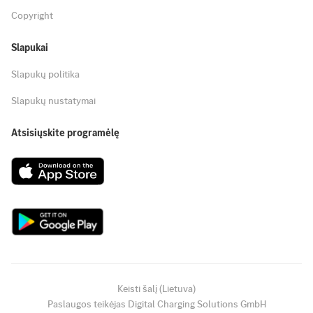
Copyright
Slapukai
Slapukų politika
Slapukų nustatymai
Atsisiųskite programėlę
Keisti šalį (Lietuva)
Paslaugos teikėjas Digital Charging Solutions GmbH