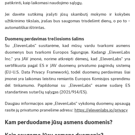
patikrinti, kaip laikomasi naudojimo sąlygų.
Jei davėte sutikimą įrašyti jūsų skambutį mokymo ir kokybės
užtikrinimo tikslais, įrašas bus saugomas trisdešimt dienų, o po to –
automatiškai ištrintas.
Duomenų perdavimas trečiosioms šalims
Su „ElevenLabs“ susitarėme, kad mūsų vardu tvarkomi asmens
duomenys bus tvarkomi Europos Sąjungoje. Kadangi „ElevenLabs
Inc.“ yra JAV įmonė, norime atkreipti dėmesį, kad „ElevenLabs“ yra
sertifikuota pagal ES ir JAV duomenų privatumo pagrindų sistemą
(EU-U.S. Data Privacy Framework), todėl duomenų perdavimas šiai
įmonei yra laikomas leistinu remiantis Europos Komisijos sprendimu
dėl tinkamumo. Papildomai su „ElevenLabs“ esame sudarę ES
standartines sutarčių sąlygas (2021/914/ES).
Daugiau informacijos apie „ElevenLabs“ vykdomą duomenų apsaugą
rasite jų privatumo pranešime adresu:
https://elevenlabs.io/privacy
Kam perduodame jūsų asmens duomenis?