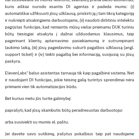
kuris aiškiai nurodo esantis DI agentas ir padeda mums: (i)
automatiškai užfiksuoti jūsų užklausą, priskirti ją į tam tikrą kategoriją
ir nukreipti atsakingiems darbuotojams, (ii) naudoti dirbtiniu intelektu
pagrįstas funkcijas, kad remiantis mūsų viešai prieinamu DUK turiniu
būtų tiesiogiai atsakyta į dažnai užduodamus klausimus, taip
pagerinant klientų aptarnavimo pasiekiamumą ir sutrumpinant
laukimo laiką, (iii) jūsų pageidavimu sukurti pagalbos užklausą (angl.
support ticket) ir (iv) teikti pagalbą bei informaciją, susijusią su jūsų
paskyra.
ElevenLabs“ balso asistentas tarnauja tik kaip pagalbinė sistema. Net
ir naudojant DI funkcijas, jokie teisinę galią turintys sprendimai nėra
priimami vien tik automatizacijos būdu.
Bet kuriuo metu jūs turite galimybę:
paprašyti, kad jūsų skambutis būtų peradresuotas darbuotojui
arba susisiekti su mumis el. paštu.
Jei davėte savo sutikimą, įrašytus pokalbius taip pat naudojame