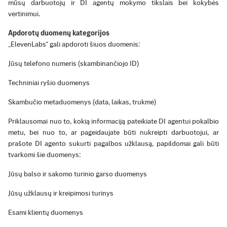
mūsų darbuotojų ir DI agentų mokymo tikslais bei kokybės
vertinimui.
Apdorotų duomenų kategorijos
„ElevenLabs“ gali apdoroti šiuos duomenis:
Jūsų telefono numeris (skambinančiojo ID)
Techniniai ryšio duomenys
Skambučio metaduomenys (data, laikas, trukmė)
Priklausomai nuo to, kokią informaciją pateikiate DI agentui pokalbio
metu, bei nuo to, ar pageidaujate būti nukreipti darbuotojui, ar
prašote DI agento sukurti pagalbos užklausą, papildomai gali būti
tvarkomi šie duomenys:
Jūsų balso ir sakomo turinio garso duomenys
Jūsų užklausų ir kreipimosi turinys
Esami klientų duomenys