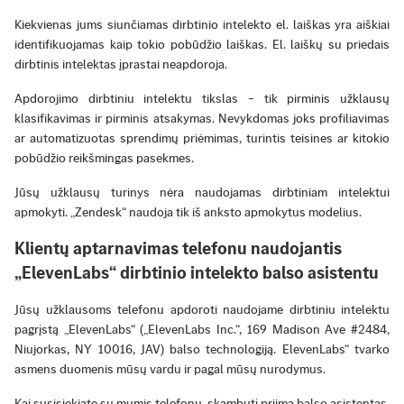
Kiekvienas jums siunčiamas dirbtinio intelekto el. laiškas yra aiškiai
identifikuojamas kaip tokio pobūdžio laiškas. El. laiškų su priedais
dirbtinis intelektas įprastai neapdoroja.
Apdorojimo dirbtiniu intelektu tikslas – tik pirminis užklausų
klasifikavimas ir pirminis atsakymas. Nevykdomas joks profiliavimas
ar automatizuotas sprendimų priėmimas, turintis teisines ar kitokio
pobūdžio reikšmingas pasekmes.
Jūsų užklausų turinys nėra naudojamas dirbtiniam intelektui
apmokyti. „Zendesk“ naudoja tik iš anksto apmokytus modelius.
Klientų aptarnavimas telefonu naudojantis
„ElevenLabs“ dirbtinio intelekto balso asistentu
Jūsų užklausoms telefonu apdoroti naudojame dirbtiniu intelektu
pagrįstą „ElevenLabs“ („ElevenLabs Inc.“, 169 Madison Ave #2484,
Niujorkas, NY 10016, JAV) balso technologiją. ElevenLabs“ tvarko
asmens duomenis mūsų vardu ir pagal mūsų nurodymus.
Kai susisiekiate su mumis telefonu, skambutį priima balso asistentas,