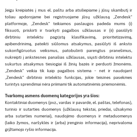
Jeigu kreipiatės į mus el. paštu arba atsiliepiame į jūsų skambutį ir
toliau apdorojame bei registruojame jūsų užklausą „Zendesk“
platformoje, „Zendesk“ teikiamos paslaugos padeda mums (i)
fiksuoti, priskirti ir tvarkyti pagalbos užklausas ir (ii) pasiūlyti
dirbtiniu intelektu pagrįstą klasifikavimą, prioritetizavimą,
apibendrinimą, pateikti siūlomus atsakymus, pasiūlyti iš anksto
sukonfigūruotus veiksmus, patobulinti parengtus pranešimus,
nukreipti į ankstesnes panašias užklausas, siųsti dirbtiniu intelektu
sukurtus atsakymus tiesiogiai iš žinių bazės ir perduoti žmonėms.
„Zendesk“ veikia tik kaip pagalbos sistema – net ir naudojant
„Zendesk“ dirbtinio intelekto funkcijas, jokie teisines pasekmes
turintys sprendimai nėra priimami tik automatinėmis priemonėmis.
Tvarkomų asmens duomenų kategorijos yra šios:
Kontaktiniai duomenys (pvz., vardas ir pavardė, el. paštas, telefonas),
turinio ir sutarties duomenys (užklausų tekstai, priedai, užsakymo
arba sutarties numeriai), naudojimo duomenys ir metaduomenys
(laiko žymos, naršyklės ir (arba) įrenginio informacija), neprivaloma
grįžtamojo ryšio informacija.