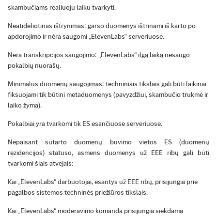
skambučiams realiuoju laiku tvarkyti.
Neatidėliotinas ištrynimas: garso duomenys ištrinami iš karto po
apdorojimo ir nėra saugomi „ElevenLabs“ serveriuose.
Nėra transkripcijos saugojimo: „ElevenLabs“ ilgą laiką nesaugo
pokalbių nuorašų.
Minimalus duomenų saugojimas: techniniais tikslais gali būti laikinai
fiksuojami tik būtini metaduomenys (pavyzdžiui, skambučio trukmė ir
laiko žyma).
Pokalbiai yra tvarkomi tik ES esančiuose serveriuose.
Nepaisant sutarto duomenų buvimo vietos ES (duomenų
rezidencijos) statuso, asmens duomenys už EEE ribų gali būti
tvarkomi šiais atvejais:
Kai „ElevenLabs“ darbuotojai, esantys už EEE ribų, prisijungia prie
pagalbos sistemos techninės priežiūros tikslais.
Kai „ElevenLabs“ moderavimo komanda prisijungia siekdama