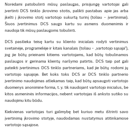
Norėdami patobulinti mūsų paslaugas, prisijungę vartotojai gali
įvertinti DCS tinklo įkrovimo stotis, palikti pastabas apie jas arba
įkelti į įkrovimo stotį vartotojo sukurtą turinį (toliau – įvertinimai).
Šiuos įvertinimus DCS saugo kartu su asmens duomenimis ir
naudoja tik mūsų paslaugoms tobulinti.
DCS pasilieka teisę kartu su kliento inicialais rodyti vertinimus
svetainėje, programėlėje ir kitais kanalais (toliau – „vartotojo sąsaja“),
jog jie būtų prieinami kitiems vartotojams, kad būtų tobulinamos
paslaugos ir gerinama klientų naršymo patirtis. DCS taip pat gali
pateikti įvertinimus DCS tinklo partneriams, kad jie būtų rodomi jų
vartotojo sąsajoje. Bet koks toks DCS ar DCS tinklo partnerio
įvertinimo naudojimas atliekamas taip, kad būtų apsaugoti vartotojo
duomenys anonimine forma, t. y. tik naudojant vartotojo inicialus, be
kitos asmeninės informacijos, nebent vartotojas iš anksto sutiko su
naudojimu kitu būdu.
Kiekvienas vartotojas turi galimybę bet kuriuo metu ištrinti savo
įvertinimą įkrovimo stotyje, naudodamas nustatymus atitinkamose
vartotojo sąsajose.