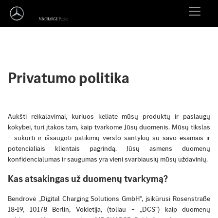
Privatumo politika
Aukšti reikalavimai, kuriuos keliate mūsų produktų ir paslaugų
kokybei, turi įtakos tam, kaip tvarkome Jūsų duomenis. Mūsų tikslas
– sukurti ir išsaugoti patikimų verslo santykių su savo esamais ir
potencialiais klientais pagrindą. Jūsų asmens duomenų
konfidencialumas ir saugumas yra vieni svarbiausių mūsų uždavinių.
Kas atsakingas už duomenų tvarkymą?
Bendrovė „Digital Charging Solutions GmbH“, įsikūrusi Rosenstraße
18-19, 10178 Berlin, Vokietija, (toliau – „DCS“) kaip duomenų