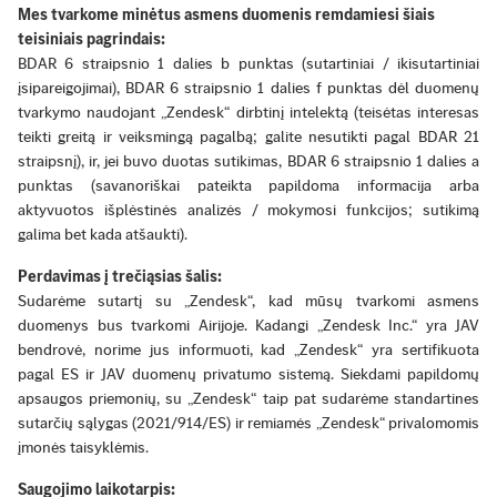
Mes tvarkome minėtus asmens duomenis remdamiesi šiais
teisiniais pagrindais:
BDAR 6 straipsnio 1 dalies b punktas (sutartiniai / ikisutartiniai
įsipareigojimai), BDAR 6 straipsnio 1 dalies f punktas dėl duomenų
tvarkymo naudojant „Zendesk“ dirbtinį intelektą (teisėtas interesas
teikti greitą ir veiksmingą pagalbą; galite nesutikti pagal BDAR 21
straipsnį), ir, jei buvo duotas sutikimas, BDAR 6 straipsnio 1 dalies a
punktas (savanoriškai pateikta papildoma informacija arba
aktyvuotos išplėstinės analizės / mokymosi funkcijos; sutikimą
galima bet kada atšaukti).
Perdavimas į trečiąsias šalis:
Sudarėme sutartį su „Zendesk“, kad mūsų tvarkomi asmens
duomenys bus tvarkomi Airijoje. Kadangi „Zendesk Inc.“ yra JAV
bendrovė, norime jus informuoti, kad „Zendesk“ yra sertifikuota
pagal ES ir JAV duomenų privatumo sistemą. Siekdami papildomų
apsaugos priemonių, su „Zendesk“ taip pat sudarėme standartines
sutarčių sąlygas (2021/914/ES) ir remiamės „Zendesk“ privalomomis
įmonės taisyklėmis.
Saugojimo laikotarpis: