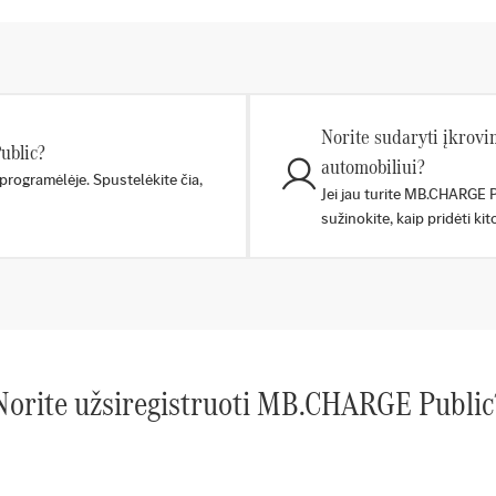
Norite sudaryti įkrov
ublic?
automobiliui?
programėlėje. Spustelėkite čia,
Jei jau turite MB.CHARGE Pu
sužinokite, kaip pridėti ki
Norite užsiregistruoti MB.CHARGE Public