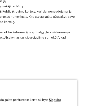
ciją.
ą mokėjimo būdą.
E Public įkrovimo kortelę, kuri dar nenaudojama, ją
ortelės numerį gale. Kitu atveju galite užsisakyti savo
o kortelę.
 pateiktos informacijos apžvalgą. Jei visi duomenys
ite „Užsakymas su įsipareigojimu sumokėti“, kad
 automobiliui?
galite peržiūrėti ir keisti skiltyje
Slapukų