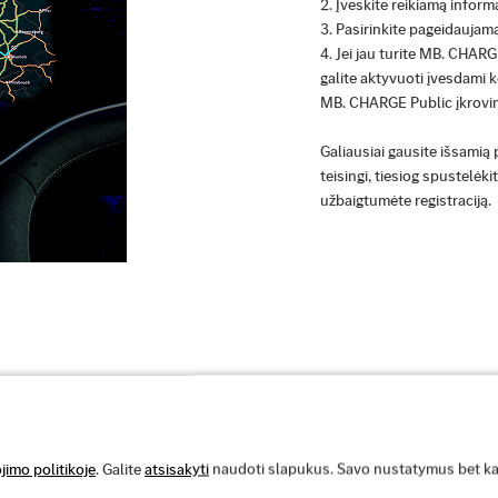
Įveskite reikiamą informa
Pasirinkite pageidaujam
Jei jau turite MB. CHARG
galite aktyvuoti įvesdami k
MB. CHARGE Public įkrovim
Galiausiai gausite išsamią
teisingi, tiesiog spustelėk
užbaigtumėte registraciją.
ti įkrovimo sutartį kitam Mercedes-Benz
imo politikoje
. Galite
atsisakyti
naudoti slapukus. Savo nustatymus bet kada 