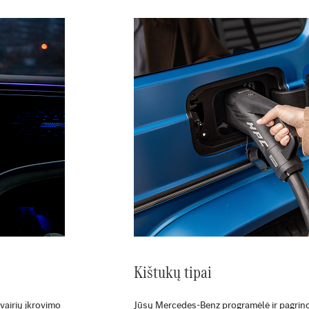
Kištukų tipai
vairių įkrovimo
Jūsų Mercedes-Benz programėlė ir pagrindi