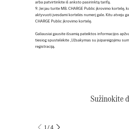
arba patvirtinkite iš anksto pasirinktą tarifą.
Jei jau turite MB. CHARGE Public įkrovimo kortelę, k
aktyvuoti įvesdami kortelės numerį gale. Kitu atveju ga
CHARGE Public įkrovimo kortelę.
Galiausiai gausite išsamią pateiktos informacijos apžva
tiesiog spustelėkite „Užsakymas su įsipareigojimu su
registraciją.
Sužinokite 
1
/
4