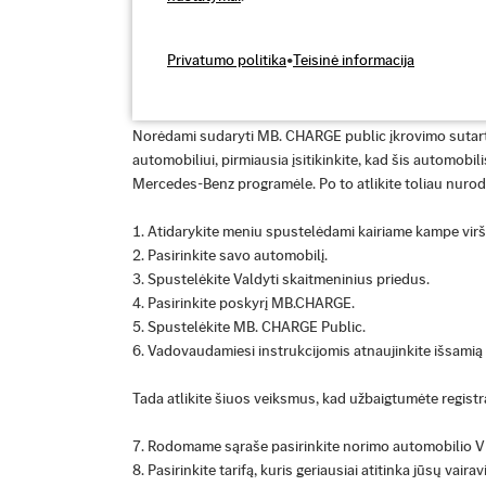
Privatumo politika
•
Teisinė informacija
Sudarykite kitą įkrovimo sutartį
Norėdami sudaryti MB. CHARGE public įkrovimo sutar
automobiliui, pirmiausia įsitikinkite, kad šis automobili
Mercedes-Benz programėle. Po to atlikite toliau nuro
Atidarykite meniu spustelėdami kairiame kampe virš
Pasirinkite savo automobilį.
Spustelėkite Valdyti skaitmeninius priedus.
Pasirinkite poskyrį MB.CHARGE.
Spustelėkite MB. CHARGE Public.
Vadovaudamiesi instrukcijomis atnaujinkite išsamią 
Tada atlikite šiuos veiksmus, kad užbaigtumėte registra
Rodomame sąraše pasirinkite norimo automobilio V
Pasirinkite tarifą, kuris geriausiai atitinka jūsų vaira