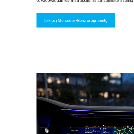
Vadovaudamiesi instrukcijomis atnaujinkite išsamią 
Įeikite į Mercedes-Benz programėlę