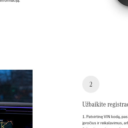
informaciją.
2
Užbaikite registra
Patvirtinę VIN kodą, pasi
įpročius ir reikalavimus, ar