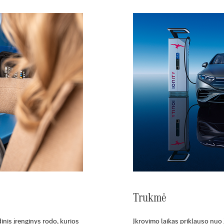
Trukmė
nis įrenginys rodo, kurios
Įkrovimo laikas priklauso nuo 