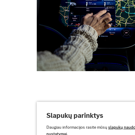
Norite sudary
Slapukų parinktys
Daugiau informacijos rasite mūsų
slapukų naudoj
nustatymai
.