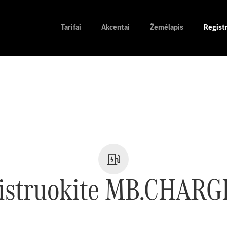
Tarifai
Akcentai
Žemėlapis
Regist
istruokite MB.CHARG