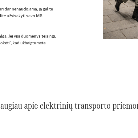
uri dar nenaudojama, ją galite
lite užsisakyti savo MB.
lgą. Jei visi duomenys teisingi,
mokėti“, kad užbaigtumėte
daugiau apie elektrinių transporto priemo