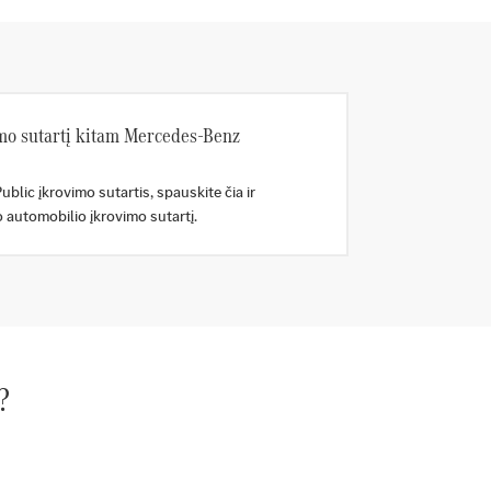
imo sutartį kitam Mercedes-Benz
blic įkrovimo sutartis, spauskite čia ir
to automobilio įkrovimo sutartį.
?