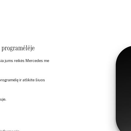
z programėlėje
sia jums reikės Mercedes me
rogramėlę ir atlikite šiuos
uje.