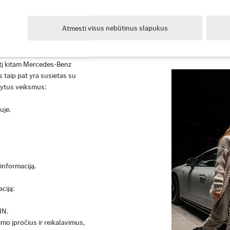
Atmesti visus nebūtinus slapukus
tį kitam Mercedes-Benz
s taip pat yra susietas su
dytus veiksmus:
uje.
informaciją.
ciją:
IN.
vimo įpročius ir reikalavimus,