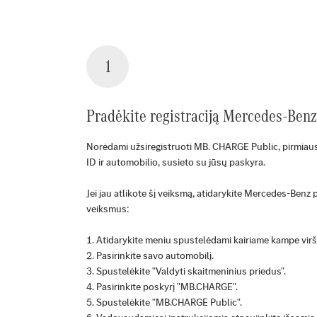
1
Pradėkite registraciją Mercedes-Ben
Norėdami užsiregistruoti MB. CHARGE Public, pirmiau
ID ir automobilio, susieto su jūsų paskyra.
Jei jau atlikote šį veiksmą, atidarykite Mercedes-Benz p
veiksmus:
Atidarykite meniu spustelėdami kairiame kampe virš
Pasirinkite savo automobilį.
Spustelėkite "Valdyti skaitmeninius priedus".
Pasirinkite poskyrį "MB.CHARGE".
Spustelėkite "MB.CHARGE Public".