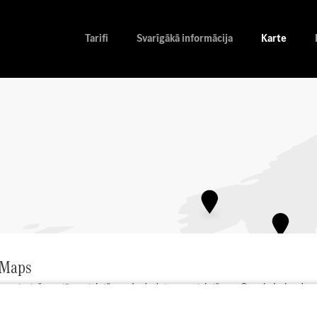
Tarifi
Svarīgākā informācija
Karte
 Maps
r nepieciešama jūsu piekrišana. Ja dodat savu piekrišanu, Google Ireland a
. Mēs arī saglabāsim jūsu piekrišanu sīkdatnē. Jūs varat jebkurā laikā atsauk