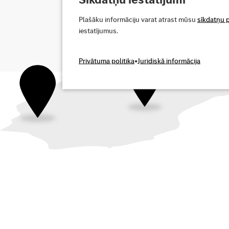
noklikšķinot uz ikonas “i” labajā pusē. Papildu i
Plašāku informāciju varat atrast mūsu
sīkdatņu p
iestatījumus.
Jā, es piekrītu
Privātuma politika
•
Juridiskā informācija