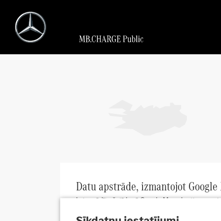
Datu apstrāde, izmantojot Google
Lai parādītu šajā lapā Google Maps karti, mums i
adresi un informāciju par to, kā izmantojat karti
Sīkdatņu iestatījumi