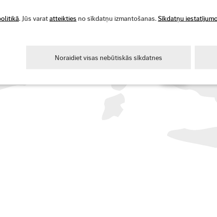
nformācija pieejama mūsu konfidencialitātes politikā.
olitikā
. Jūs varat
atteikties
no sīkdatņu izmantošanas.
Sīkdatņu iestatījum
Noraidiet visas nebūtiskās sīkdatnes