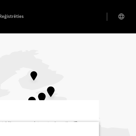
Reģistrēties
pstrādās personas datus, piemēram, jūsu IP
t savu piekrišanu ar nākotnes iedarbību,