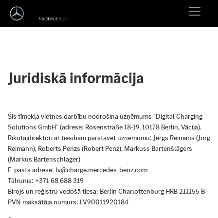
Juridiskā informācija
Šīs tīmekļa vietnes darbību nodrošina uzņēmums “Digital Charging
Solutions GmbH” (adrese: Rosenstraße 18-19, 10178 Berlin, Vācija).
Rīkotājdirektori ar tiesībām pārstāvēt uzņēmumu: Jergs Reimans (Jörg
Reimann), Roberts Penzs (Robert Penz), Markuss Bartenšlāgers
(Markus Bartenschlager)
E-pasta adrese:
lv@charge.mercedes-benz.com
Tālrunis: +371 68 688 319
Birojs un reģistru vedošā tiesa: Berlin Charlottenburg HRB 211155 B
PVN maksātāja numurs: LV90011920184