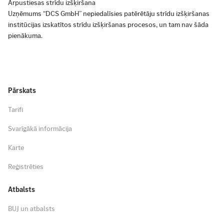
Ārpustiesas strīdu izšķiršana
Uzņēmums “DCS GmbH” nepiedalīsies patērētāju strīdu izšķiršanas
institūcijas izskatītos strīdu izšķiršanas procesos, un tam nav šāda
pienākuma.
Pārskats
Tarifi
Svarīgākā informācija
Karte
Reģistrēties
Atbalsts
BUJ un atbalsts