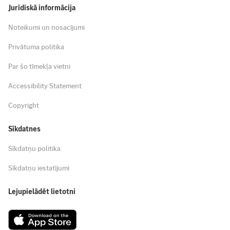
Juridiskā informācija
Noteikumi un nosacījumi
Privātuma politika
Par šo tīmekļa vietni
Accessibility Statement
Copyright
Sīkdatnes
Sīkdatņu politika
Sīkdatņu iestatījumi
Lejupielādēt lietotni