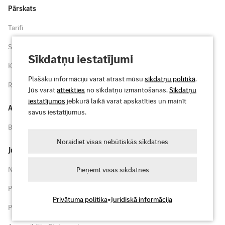
Pārskats
Tarifi
Svarīgākā informācija
Sīkdatņu iestatījumi
Karte
Plašāku informāciju varat atrast mūsu
sīkdatņu politikā
.
Reģistrēties
Jūs varat
atteikties
no sīkdatņu izmantošanas.
Sīkdatņu
iestatījumos
jebkurā laikā varat apskatīties un mainīt
Atbalsts
savus iestatījumus.
BUJ un atbalsts
Noraidiet visas nebūtiskās sīkdatnes
Juridiskā informācija
Noteikumi un nosacījumi
Pieņemt visas sīkdatnes
Privātuma politika
Privātuma politika
•
Juridiskā informācija
Par šo tīmekļa vietni