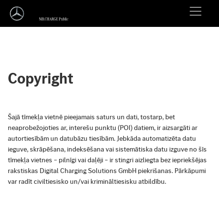
Copyright
Šajā tīmekļa vietnē pieejamais saturs un dati, tostarp, bet
neaprobežojoties ar, interešu punktu (POI) datiem, ir aizsargāti ar
autortiesībām un datubāzu tiesībām. Jebkāda automatizēta datu
ieguve, skrāpēšana, indeksēšana vai sistemātiska datu izguve no šīs
tīmekļa vietnes – pilnīgi vai daļēji – ir stingri aizliegta bez iepriekšējas
rakstiskas Digital Charging Solutions GmbH piekrišanas. Pārkāpumi
var radīt civiltiesisko un/vai krimināltiesisku atbildību.