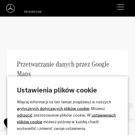
Przetwarzanie danych przez Google
Maps
Wymagamy Twojej zgody na wyświetlenie mapy Google
Ustawienia plików cookie
Maps na tej stronie. Jeśli wyrazisz zgodę, Google
Ireland będzie przetwarzać dane osobowe, takie jak
Więcej informacji na ten temat znajdziesz w naszych
Twój adres IP oraz informacje o tym, jak korzystasz z
wytycznych dotyczących plików cookie
. Możesz
mapy. Zapiszemy również Twoją zgodę w pliku cookie.
odrzucić
zastosowanie plików cookie. W
ustawieniach
Możesz w każdej chwili cofnąć swoją zgodę ze
plików cookie
możesz później w każdej chwili
skutkiem na przyszłość, klikając ikonę „i
wyświetlić i zmienić swoje ustawienia