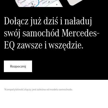
Dołącz już dziś i naładuj
swój samochód Mercedes-
EQ zawsze i wszędzie.
Rozpocznij
*Kompatybilność złączy jest zależna od modelu samochodu.