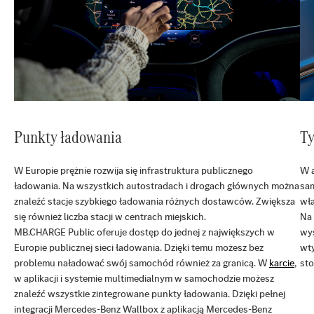
Punkty ładowania
Ty
W Europie prężnie rozwija się infrastruktura publicznego
W a
ładowania. Na wszystkich autostradach i drogach głównych można
sam
znaleźć stacje szybkiego ładowania różnych dostawców. Zwiększa
wł
się również liczba stacji w centrach miejskich.
Na 
MB.CHARGE Public oferuje dostęp do jednej z największych w
wys
Europie publicznej sieci ładowania. Dzięki temu możesz bez
wt
problemu naładować swój samochód również za granicą. W
karcie
,
sto
w aplikacji i systemie multimedialnym w samochodzie możesz
znaleźć wszystkie zintegrowane punkty ładowania. Dzięki pełnej
integracji Mercedes-Benz Wallbox z aplikacją Mercedes-Benz