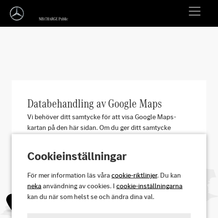
Databehandling av Google Maps
Vi behöver ditt samtycke för att visa Google Maps-
kartan på den här sidan. Om du ger ditt samtycke
kommer Google Ireland att behandla personuppgifter
såsom din IP-adress och information om hur du
Cookieinställningar
använder kartan. Vi kommer också att lagra ditt
samtycke i en cookie. Du kan när som helst återkalla
För mer information läs våra
cookie-riktlinjer
. Du kan
ditt samtycke med framtida verkan genom att klicka på
neka
användning av cookies. I
cookie-inställningarna
"i"-ikonen till höger. Ytterligare information finns i vår
kan du när som helst se och ändra dina val.
integritetspolicy.