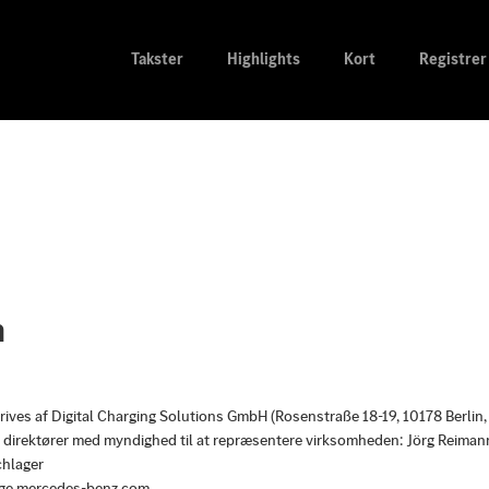
Takster
Highlights
Kort
Registrer
n
ives af Digital Charging Solutions GmbH (Rosenstraße 18-19, 10178 Berlin,
direktører med myndighed til at repræsentere virksomheden: Jörg Reimann
hlager
ge.mercedes-benz.com