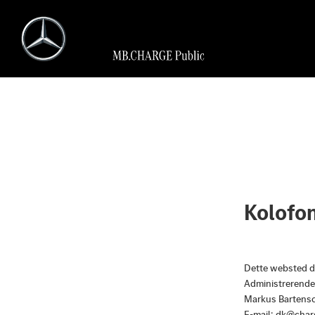
Kolofo
Dette websted dr
Administrerende 
Markus Bartensc
E-mail:
dk@char