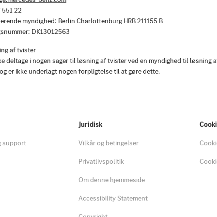
7 551 22
trerende myndighed: Berlin Charlottenburg HRB 211155 B
gsnummer: DK13012563
ng af tvister
 deltage i nogen sager til løsning af tvister ved en myndighed til løsning a
og er ikke underlagt nogen forpligtelse til at gøre dette.
Juridisk
Cook
g support
Vilkår og betingelser
Cooki
Privatlivspolitik
Cooki
Om denne hjemmeside
Accessibility Statement
Copyright