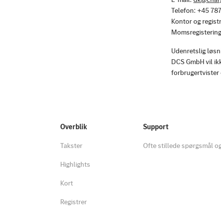
Telefon: +45 78
Kontor og regis
Momsregisterin
Udenretslig løsni
DCS GmbH vil ikke
forbrugertvister 
Overblik
Support
Takster
Ofte stillede spørgsmål o
Highlights
Kort
Registrer