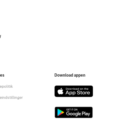
f
ies
Download appen
epolitik
eindstillinger