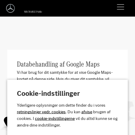
Databehandling af Google Maps
Vi har brug for dit samtykke for at vise Google Maps-
kortet på denne side. Hvis du giver dit samtykke, vil
Google Ireland behandle personoplysninger såsom din
Cookie-indstillinger
IP-adresse og oplysninger om, hvordan du bruger
kortet. Vi vil også gemme dit samtykke i en cookie. Du
Yderligere oplysninger om dette finder du i vores
kan til enhver tid tilbagekalde dit samtykke med
retningslinjer vedr. cookies
. Du kan
afvise
brugen af
fremtidig virkning ved at klikke på "i"-ikonet til højre.
cookies. I
cookie-indstillingerne
vil du altid kunne se og
Yderligere oplysninger findes i vores privatlivspolitik.
ændre dine indstillinger.