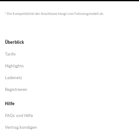
* Die Kompatibilität der Anschlüsse hängt vom Fahrzeugmodell ab.
Überblick
Tarife
Highlights
Ladenetz
Registrieren
Hilfe
FAQs und Hilfe
Vertrag kündigen