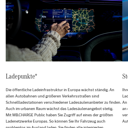
Ladepunkte*
St
Die öffentliche Ladeinfrastruktur in Europa wächst ständig. An
Ihr
allen Autobahnen und größeren Verkehrsstraßen sind
Lad
Schnellladestationen verschiedener Ladesäulenanbieter zu finden.
An 
Auch im urbanen Raum wächst das Ladesäulenangebot stetig.
an 
Mit MB.CHARGE Public haben Sie Zugriff auf eines der größten
ve
Ladenetzwerke Europas. So können Sie Ihr Fahrzeug auch
Aut
problemlos im Ausland laden. Sie finden alle integrierten