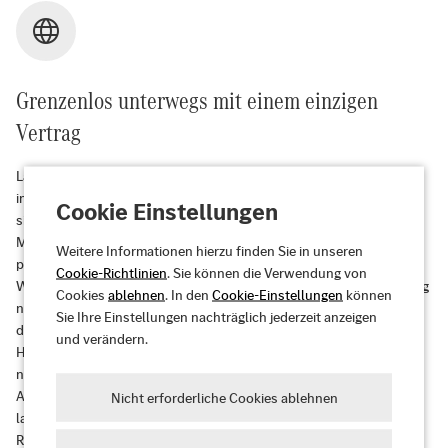
Grenzenlos unterwegs mit einem einzigen
Vertrag
Laden Sie Ihren Mercedes-EQ an einem von
1.191.312
Ladepunkten*
in
29
europäischen Ländern. Wo auch immer Sie gerade unterwegs
Cookie Einstellungen
sind – auf einem Wochenendtrip oder im Familienurlaub –
MB.CHARGE Public ermöglicht Ihnen einen schnellen und
Weitere Informationen hierzu finden Sie in unseren
praktischen Zugang zu Ladestationen.
Cookie-Richtlinien
. Sie können die Verwendung von
Wir bauen unser Ladenetzwerk kontinuierlich aus und fügen ständig
Cookies
ablehnen
. In den
Cookie-Einstellungen
können
neue Ladestationen hinzu.
Auf der Karte
finden Sie eine Übersicht
Sie Ihre Einstellungen nachträglich jederzeit anzeigen
der Ladepunkte. Mithilfe der Mercedes-Benz App oder Ihrer
und verändern.
Headunit erhalten Sie eine ladeoptimierte Navigation zu Ihrem
nächsten Zielort.
Auch wenn Sie Ihr Elektrofahrzeug in Ländern mit anderer Währung
Nicht erforderliche Cookies ablehnen
laden, erhalten Sie stets eine in Ihrer Landeswährung ausgestellte
Rechnung. So bleiben die Kosten vollkommen transparent.