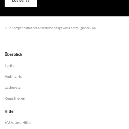
Los geht’s
* Die Kompatibilität der Anschlüsse hängt vom Fahrzeugmodell ab.
Überblick
Tarife
Highlights
Ladenetz
Registrieren
Hilfe
FAQs und Hilfe