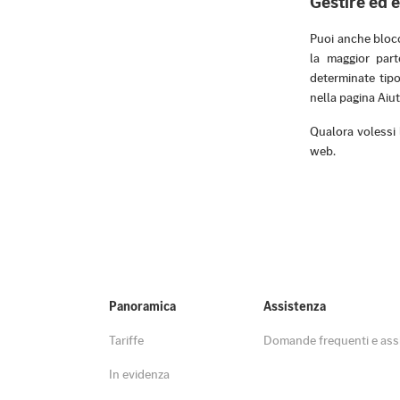
Gestire ed e
Puoi anche blocc
la maggior part
determinate tipo
nella pagina Aiu
Qualora volessi l
web.
Panoramica
Assistenza
Tariffe
Domande frequenti e ass
In evidenza