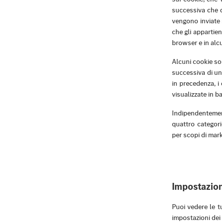
successiva che c
vengono inviate 
che gli appartie
browser e in alcu
Alcuni cookie son
successiva di un
in precedenza, i
visualizzate in ba
Indipendentement
quattro categori
per scopi di mark
Impostazion
Puoi vedere le t
impostazioni dei