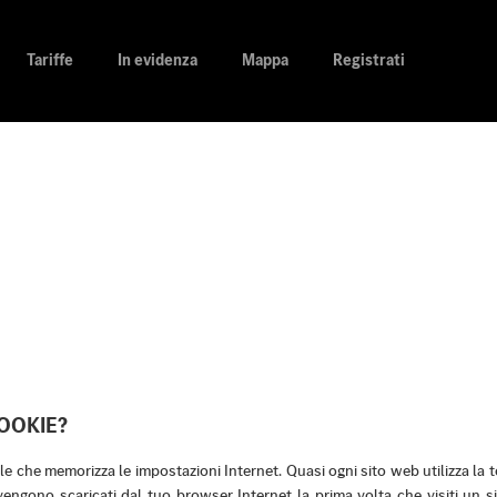
Tariffe
In evidenza
Mappa
Registrati
COOKIE?
ile che memorizza le impostazioni Internet. Quasi ogni sito web utilizza la 
vengono scaricati dal tuo browser Internet la prima volta che visiti un s