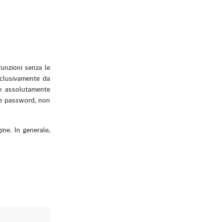
funzioni senza le
esclusivamente da
ie assolutamente
l e password, non
ne. In generale,