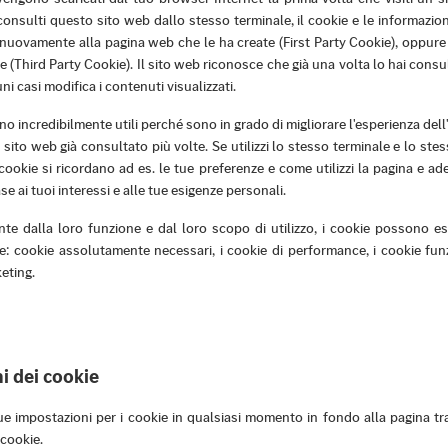
onsulti questo sito web dallo stesso terminale, il cookie e le informazion
nuovamente alla pagina web che le ha create (First Party Cookie), oppure 
ne (Third Party Cookie). Il sito web riconosce che già una volta lo hai cons
ni casi modifica i contenuti visualizzati.
o incredibilmente utili perché sono in grado di migliorare l'esperienza dell'
 sito web già consultato più volte. Se utilizzi lo stesso terminale e lo ste
 cookie si ricordano ad es. le tue preferenze e come utilizzi la pagina e ad
se ai tuoi interessi e alle tue esigenze personali.
e dalla loro funzione e dal loro scopo di utilizzo, i cookie possono es
e: cookie assolutamente necessari, i cookie di performance, i cookie funz
eting.
i dei cookie
ue impostazioni per i cookie in qualsiasi momento in fondo alla pagina tram
 cookie.