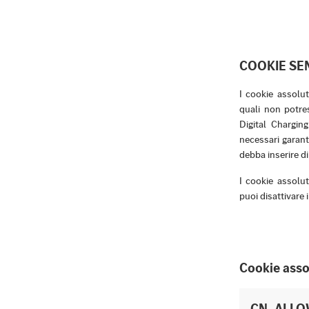
COOKIE SE
I cookie assolut
quali non potres
Digital Chargin
necessari garant
debba inserire di
I cookie assolu
puoi disattivare
Cookie asso
CN_ALLO