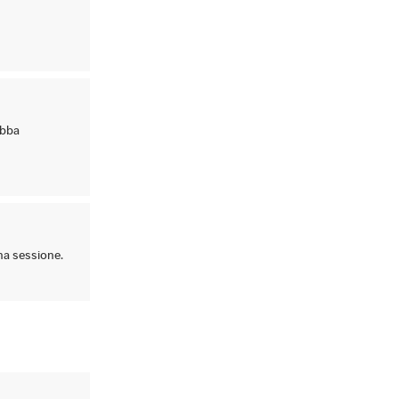
ebba
una sessione.