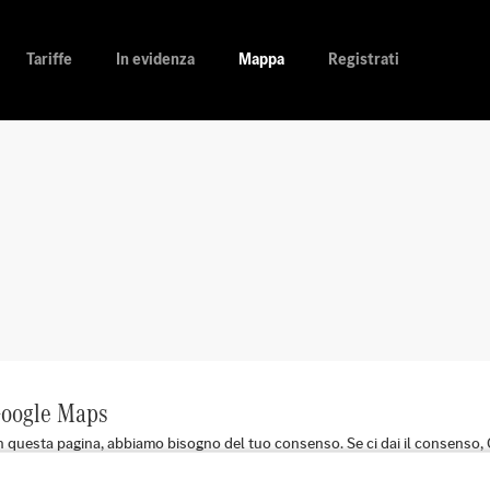
Tariffe
In evidenza
Mappa
Registrati
 Google Maps
n questa pagina, abbiamo bisogno del tuo consenso. Se ci dai il consenso, G
appa. Inoltre, memorizzeremo il tuo consenso in un cookie. Puoi revocare il