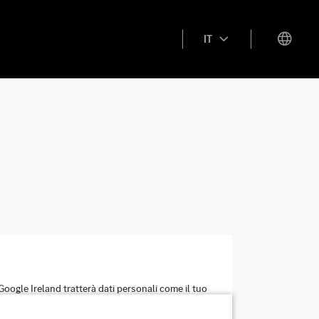
IT
oogle Ireland tratterà dati personali come il tuo
 tuo consenso in qualsiasi momento con effetto