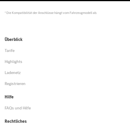
* Die Kompatibilität der Anschlüsse hängt vom Fahrzeugmodell ab.
Überblick
Tarife
Highlights
Ladenetz
Registrieren
Hilfe
FAQs und Hilfe
Rechtliches