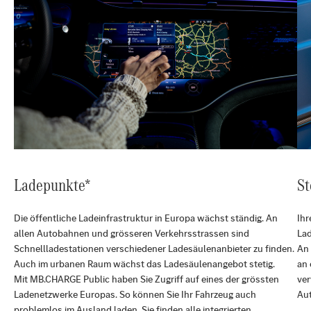
Ladepunkte*
St
Die öffentliche Ladeinfrastruktur in Europa wächst ständig. An
Ihr
allen Autobahnen und grösseren Verkehrsstrassen sind
Lad
Schnellladestationen verschiedener Ladesäulenanbieter zu finden.
An 
Auch im urbanen Raum wächst das Ladesäulenangebot stetig.
an 
Mit MB.CHARGE Public haben Sie Zugriff auf eines der grössten
ve
Ladenetzwerke Europas. So können Sie Ihr Fahrzeug auch
Aut
problemlos im Ausland laden. Sie finden alle integrierten