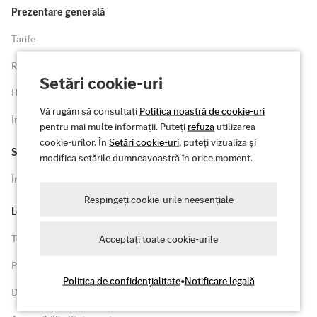
Prezentare generală
Tarife
Repere
Setări cookie-uri
Hartă
Vă rugăm să consultați
Politica noastră de cookie-uri
Înregistrare
pentru mai multe informații. Puteți
refuza
utilizarea
cookie-urilor. În
Setări cookie-uri
, puteți vizualiza și
Suport
modifica setările dumneavoastră în orice moment.
Întrebări frecvente și suport
Respingeți cookie-urile neesențiale
Legal
Termeni și condiții
Acceptați toate cookie-urile
Politica de confidențialitate
Politica de confidențialitate
•
Notificare legală
Despre acest site web