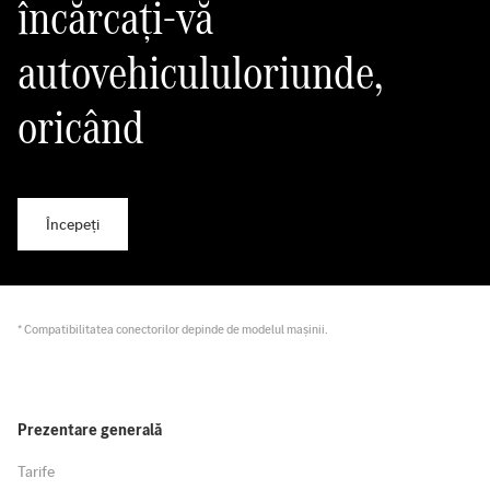
încărcați-vă
autovehicululoriunde,
oricând
Începeți
* Compatibilitatea conectorilor depinde de modelul mașinii.
Prezentare generală
Tarife