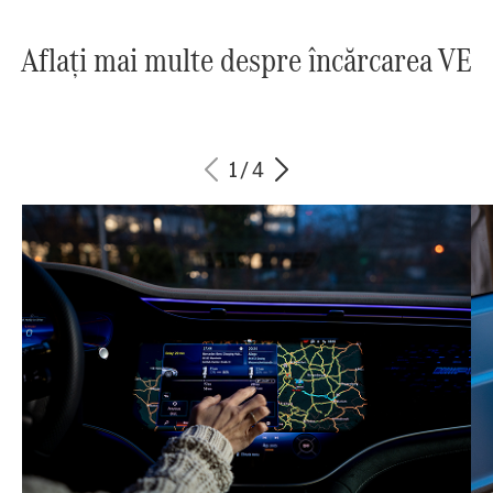
Aflați mai multe despre încărcarea VE
1
/
4