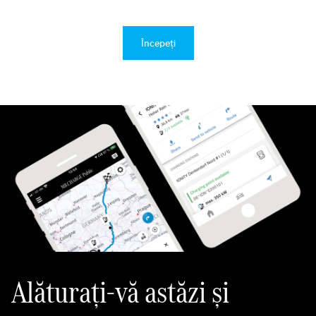
Începeți
Alăturați-vă astăzi și